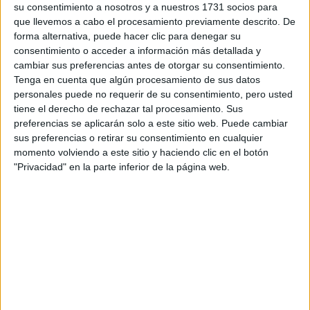
su consentimiento a nosotros y a nuestros 1731 socios para
privacidad
:
*
que llevemos a cabo el procesamiento previamente descrito. De
forma alternativa, puede hacer clic para denegar su
consentimiento o acceder a información más detallada y
cambiar sus preferencias antes de otorgar su consentimiento.
Tenga en cuenta que algún procesamiento de sus datos
personales puede no requerir de su consentimiento, pero usted
tiene el derecho de rechazar tal procesamiento. Sus
preferencias se aplicarán solo a este sitio web. Puede cambiar
Información básica sobre protección de datos
sus preferencias o retirar su consentimiento en cualquier
Responsable:
Compás Mediterráneo SL (Editora de la
momento volviendo a este sitio y haciendo clic en el botón
web YAQ.es)
"Privacidad" en la parte inferior de la página web.
Finalidad:
La información recopilada mediante este
formulario será utilizada para:
Ponerte en contacto con el centro educativo
correspondiente, para que te proporcione la información
que has solicitado de acuerdo a tus intereses.
Informarte sobre temas de orientación educativa y
mejora personal de acuerdo a tus intereses mediante el
boletín electrónico de yaq.es, que puede incluir también
comunicaciones comerciales o publicitarias.