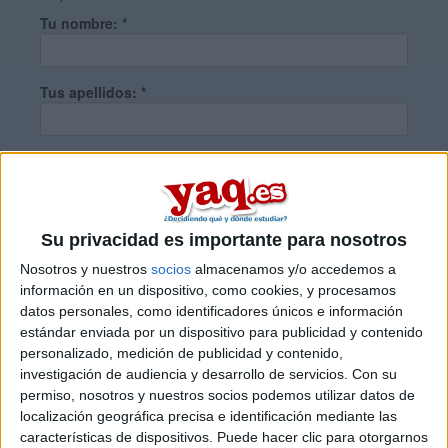
Tu nombre:
*
Tus apellidos:
*
Tu email:
*
¿Qué quieres preguntar?
*
Su privacidad es importante para nosotros
Nosotros y nuestros
socios
almacenamos y/o accedemos a
información en un dispositivo, como cookies, y procesamos
datos personales, como identificadores únicos e información
estándar enviada por un dispositivo para publicidad y contenido
personalizado, medición de publicidad y contenido,
Escribe aquí las dudas o preguntas que te gustaría que te
investigación de audiencia y desarrollo de servicios.
Con su
respondieran: plazos de preinscripción, precios, plazas
permiso, nosotros y nuestros socios podemos utilizar datos de
disponibles…:
localización geográfica precisa e identificación mediante las
características de dispositivos. Puede hacer clic para otorgarnos
Acepto los
términos y condiciones
y la
política de