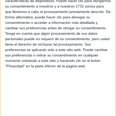
características de dispositivos. Puede hacer clic para otorgarnos
disponibles…:
su consentimiento a nosotros y a nuestros 1731 socios para
Acepto los
términos y condiciones
y la
política de
que llevemos a cabo el procesamiento previamente descrito. De
privacidad
:
*
forma alternativa, puede hacer clic para denegar su
consentimiento o acceder a información más detallada y
cambiar sus preferencias antes de otorgar su consentimiento.
Tenga en cuenta que algún procesamiento de sus datos
personales puede no requerir de su consentimiento, pero usted
tiene el derecho de rechazar tal procesamiento. Sus
preferencias se aplicarán solo a este sitio web. Puede cambiar
sus preferencias o retirar su consentimiento en cualquier
Información básica sobre protección de datos
momento volviendo a este sitio y haciendo clic en el botón
"Privacidad" en la parte inferior de la página web.
Responsable:
Compás Mediterráneo SL (Editora de la
web YAQ.es)
Finalidad:
La información recopilada mediante este
formulario será utilizada para:
Ponerte en contacto con el centro educativo
correspondiente, para que te proporcione la información
que has solicitado de acuerdo a tus intereses.
Informarte sobre temas de orientación educativa y
mejora personal de acuerdo a tus intereses mediante el