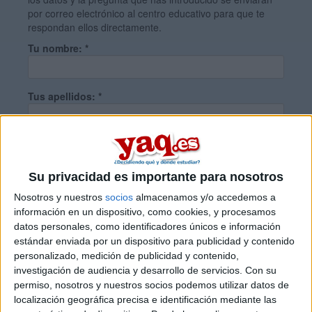
por correo electrónico al centro educativo para que te
respondan ellos directamente.
Tu nombre:
*
Tus apellidos:
*
Tu email:
*
Su privacidad es importante para nosotros
¿Qué quieres preguntar?
*
Nosotros y nuestros
socios
almacenamos y/o accedemos a
información en un dispositivo, como cookies, y procesamos
datos personales, como identificadores únicos e información
estándar enviada por un dispositivo para publicidad y contenido
personalizado, medición de publicidad y contenido,
investigación de audiencia y desarrollo de servicios.
Con su
permiso, nosotros y nuestros socios podemos utilizar datos de
Escribe aquí las dudas o preguntas que te gustaría que te
localización geográfica precisa e identificación mediante las
respondieran: plazos de preinscripción, precios, plazas