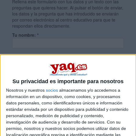
Rellena este formulario con tus datos y un texto con las
preguntas que quieres hacer. Al pulsar el botón de enviar,
los datos y la pregunta que has introducido se enviarán
por correo electrónico al centro educativo para que te
respondan ellos directamente.
Tu nombre:
*
Tus apellidos:
*
Tu email:
*
Su privacidad es importante para nosotros
Nosotros y nuestros
socios
almacenamos y/o accedemos a
información en un dispositivo, como cookies, y procesamos
¿Qué quieres preguntar?
*
datos personales, como identificadores únicos e información
estándar enviada por un dispositivo para publicidad y contenido
personalizado, medición de publicidad y contenido,
investigación de audiencia y desarrollo de servicios.
Con su
permiso, nosotros y nuestros socios podemos utilizar datos de
localización geográfica precisa e identificación mediante las