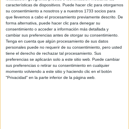
Escribe aquí las dudas o preguntas que te gustaría que te
características de dispositivos. Puede hacer clic para otorgarnos
respondieran: plazos de preinscripción, precios, plazas
su consentimiento a nosotros y a nuestros 1733 socios para
disponibles…:
que llevemos a cabo el procesamiento previamente descrito. De
forma alternativa, puede hacer clic para denegar su
Acepto los
términos y condiciones
y la
política de
consentimiento o acceder a información más detallada y
privacidad
:
*
cambiar sus preferencias antes de otorgar su consentimiento.
Tenga en cuenta que algún procesamiento de sus datos
personales puede no requerir de su consentimiento, pero usted
tiene el derecho de rechazar tal procesamiento. Sus
preferencias se aplicarán solo a este sitio web. Puede cambiar
sus preferencias o retirar su consentimiento en cualquier
momento volviendo a este sitio y haciendo clic en el botón
"Privacidad" en la parte inferior de la página web.
Información básica sobre protección de datos
Responsable:
Compás Mediterráneo SL (Editora de la
web YAQ.es)
Finalidad:
La información recopilada mediante este
formulario será utilizada para:
Ponerte en contacto con el centro educativo
correspondiente, para que te proporcione la información