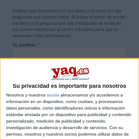
Rellena este formulario con tus datos y un texto con las
preguntas que quieres hacer. Al pulsar el botón de enviar,
los datos y la pregunta que has introducido se enviarán
por correo electrónico al centro educativo para que te
respondan ellos directamente.
Tu nombre:
*
Tus apellidos:
*
Su privacidad es importante para nosotros
Tu email:
*
Nosotros y nuestros
socios
almacenamos y/o accedemos a
información en un dispositivo, como cookies, y procesamos
datos personales, como identificadores únicos e información
¿Qué quieres preguntar?
*
estándar enviada por un dispositivo para publicidad y contenido
personalizado, medición de publicidad y contenido,
investigación de audiencia y desarrollo de servicios.
Con su
permiso, nosotros y nuestros socios podemos utilizar datos de