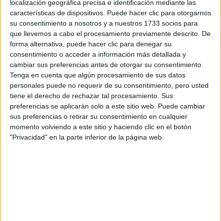
localización geográfica precisa e identificación mediante las
características de dispositivos. Puede hacer clic para otorgarnos
Escribe aquí las dudas o preguntas que te gustaría que te
su consentimiento a nosotros y a nuestros 1733 socios para
respondieran: plazos de preinscripción, precios, plazas
que llevemos a cabo el procesamiento previamente descrito. De
disponibles…:
forma alternativa, puede hacer clic para denegar su
consentimiento o acceder a información más detallada y
Acepto los
términos y condiciones
y la
política de
cambiar sus preferencias antes de otorgar su consentimiento.
privacidad
:
*
Tenga en cuenta que algún procesamiento de sus datos
personales puede no requerir de su consentimiento, pero usted
tiene el derecho de rechazar tal procesamiento. Sus
preferencias se aplicarán solo a este sitio web. Puede cambiar
sus preferencias o retirar su consentimiento en cualquier
momento volviendo a este sitio y haciendo clic en el botón
"Privacidad" en la parte inferior de la página web.
Información básica sobre protección de datos
Responsable:
Compás Mediterráneo SL (Editora de la
web YAQ.es)
Finalidad:
La información recopilada mediante este
formulario será utilizada para:
Ponerte en contacto con el centro educativo