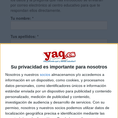
por correo electrónico al centro educativo para que te
respondan ellos directamente.
Tu nombre:
*
Tus apellidos:
*
Tu email:
*
Su privacidad es importante para nosotros
¿Qué quieres preguntar?
*
Nosotros y nuestros
socios
almacenamos y/o accedemos a
información en un dispositivo, como cookies, y procesamos
datos personales, como identificadores únicos e información
estándar enviada por un dispositivo para publicidad y contenido
personalizado, medición de publicidad y contenido,
investigación de audiencia y desarrollo de servicios.
Con su
permiso, nosotros y nuestros socios podemos utilizar datos de
Escribe aquí las dudas o preguntas que te gustaría que te
localización geográfica precisa e identificación mediante las
respondieran: plazos de preinscripción, precios, plazas