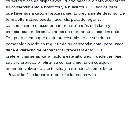
características de dispositivos. Puede hacer clic para otorgarnos
disponibles…:
su consentimiento a nosotros y a nuestros 1733 socios para
Acepto los
términos y condiciones
y la
política de
que llevemos a cabo el procesamiento previamente descrito. De
privacidad
:
*
forma alternativa, puede hacer clic para denegar su
consentimiento o acceder a información más detallada y
cambiar sus preferencias antes de otorgar su consentimiento.
Tenga en cuenta que algún procesamiento de sus datos
personales puede no requerir de su consentimiento, pero usted
tiene el derecho de rechazar tal procesamiento. Sus
preferencias se aplicarán solo a este sitio web. Puede cambiar
sus preferencias o retirar su consentimiento en cualquier
Información básica sobre protección de datos
momento volviendo a este sitio y haciendo clic en el botón
"Privacidad" en la parte inferior de la página web.
Responsable:
Compás Mediterráneo SL (Editora de la
web YAQ.es)
Finalidad:
La información recopilada mediante este
formulario será utilizada para:
Ponerte en contacto con el centro educativo
correspondiente, para que te proporcione la información
que has solicitado de acuerdo a tus intereses.
Informarte sobre temas de orientación educativa y
mejora personal de acuerdo a tus intereses mediante el