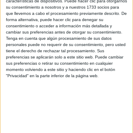
características de dispositivos. Puede hacer clic para otorgarnos
disponibles…:
su consentimiento a nosotros y a nuestros 1733 socios para
Acepto los
términos y condiciones
y la
política de
que llevemos a cabo el procesamiento previamente descrito. De
privacidad
:
*
forma alternativa, puede hacer clic para denegar su
consentimiento o acceder a información más detallada y
cambiar sus preferencias antes de otorgar su consentimiento.
Tenga en cuenta que algún procesamiento de sus datos
personales puede no requerir de su consentimiento, pero usted
tiene el derecho de rechazar tal procesamiento. Sus
preferencias se aplicarán solo a este sitio web. Puede cambiar
sus preferencias o retirar su consentimiento en cualquier
Información básica sobre protección de datos
momento volviendo a este sitio y haciendo clic en el botón
"Privacidad" en la parte inferior de la página web.
Responsable:
Compás Mediterráneo SL (Editora de la
web YAQ.es)
Finalidad:
La información recopilada mediante este
formulario será utilizada para:
Ponerte en contacto con el centro educativo
correspondiente, para que te proporcione la información
que has solicitado de acuerdo a tus intereses.
Informarte sobre temas de orientación educativa y
mejora personal de acuerdo a tus intereses mediante el