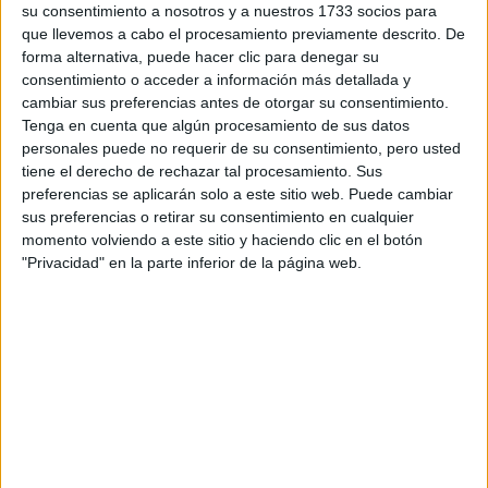
su consentimiento a nosotros y a nuestros 1733 socios para
privacidad
:
*
que llevemos a cabo el procesamiento previamente descrito. De
forma alternativa, puede hacer clic para denegar su
consentimiento o acceder a información más detallada y
cambiar sus preferencias antes de otorgar su consentimiento.
Tenga en cuenta que algún procesamiento de sus datos
personales puede no requerir de su consentimiento, pero usted
tiene el derecho de rechazar tal procesamiento. Sus
preferencias se aplicarán solo a este sitio web. Puede cambiar
Información básica sobre protección de datos
sus preferencias o retirar su consentimiento en cualquier
Responsable:
Compás Mediterráneo SL (Editora de la
momento volviendo a este sitio y haciendo clic en el botón
web YAQ.es)
"Privacidad" en la parte inferior de la página web.
Finalidad:
La información recopilada mediante este
formulario será utilizada para:
Ponerte en contacto con el centro educativo
correspondiente, para que te proporcione la información
que has solicitado de acuerdo a tus intereses.
Informarte sobre temas de orientación educativa y
mejora personal de acuerdo a tus intereses mediante el
boletín electrónico de yaq.es, que puede incluir también
comunicaciones comerciales o publicitarias.