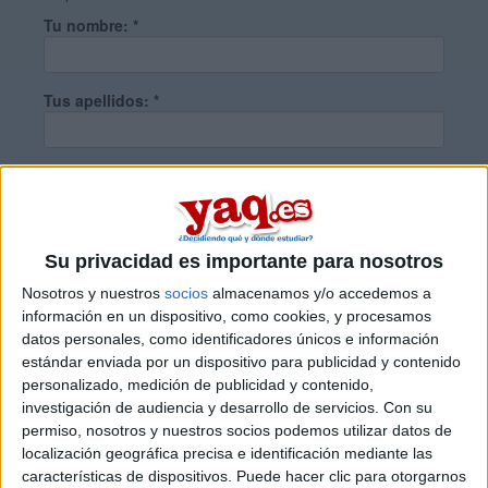
Tu nombre:
*
Tus apellidos:
*
Tu email:
*
¿Qué quieres preguntar?
*
Su privacidad es importante para nosotros
Nosotros y nuestros
socios
almacenamos y/o accedemos a
información en un dispositivo, como cookies, y procesamos
datos personales, como identificadores únicos e información
estándar enviada por un dispositivo para publicidad y contenido
personalizado, medición de publicidad y contenido,
Escribe aquí las dudas o preguntas que te gustaría que te
investigación de audiencia y desarrollo de servicios.
Con su
respondieran: plazos de preinscripción, precios, plazas
permiso, nosotros y nuestros socios podemos utilizar datos de
disponibles…:
localización geográfica precisa e identificación mediante las
características de dispositivos. Puede hacer clic para otorgarnos
Acepto los
términos y condiciones
y la
política de