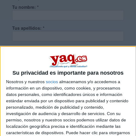
Tu nombre:
*
Tus apellidos:
*
Tu email:
*
¿Qué quieres preguntar?
*
Su privacidad es importante para nosotros
Nosotros y nuestros
socios
almacenamos y/o accedemos a
información en un dispositivo, como cookies, y procesamos
datos personales, como identificadores únicos e información
estándar enviada por un dispositivo para publicidad y contenido
personalizado, medición de publicidad y contenido,
Escribe aquí las dudas o preguntas que te gustaría que te
investigación de audiencia y desarrollo de servicios.
Con su
respondieran: plazos de preinscripción, precios, plazas
permiso, nosotros y nuestros socios podemos utilizar datos de
disponibles…:
localización geográfica precisa e identificación mediante las
características de dispositivos. Puede hacer clic para otorgarnos
Acepto los
términos y condiciones
y la
política de