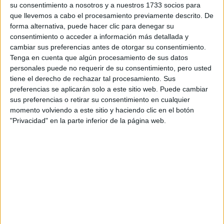
su consentimiento a nosotros y a nuestros 1733 socios para
privacidad
:
*
que llevemos a cabo el procesamiento previamente descrito. De
forma alternativa, puede hacer clic para denegar su
consentimiento o acceder a información más detallada y
cambiar sus preferencias antes de otorgar su consentimiento.
Tenga en cuenta que algún procesamiento de sus datos
personales puede no requerir de su consentimiento, pero usted
tiene el derecho de rechazar tal procesamiento. Sus
preferencias se aplicarán solo a este sitio web. Puede cambiar
Información básica sobre protección de datos
sus preferencias o retirar su consentimiento en cualquier
Responsable:
Compás Mediterráneo SL (Editora de la
momento volviendo a este sitio y haciendo clic en el botón
web YAQ.es)
"Privacidad" en la parte inferior de la página web.
Finalidad:
La información recopilada mediante este
formulario será utilizada para:
Ponerte en contacto con el centro educativo
correspondiente, para que te proporcione la información
que has solicitado de acuerdo a tus intereses.
Informarte sobre temas de orientación educativa y
mejora personal de acuerdo a tus intereses mediante el
boletín electrónico de yaq.es, que puede incluir también
comunicaciones comerciales o publicitarias.