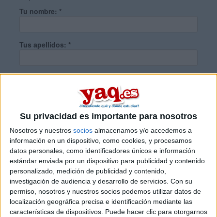
Tu nombre:
*
Tus apellidos:
*
Tu email:
*
¿Qué quieres preguntar?
*
Su privacidad es importante para nosotros
Nosotros y nuestros
socios
almacenamos y/o accedemos a
información en un dispositivo, como cookies, y procesamos
datos personales, como identificadores únicos e información
estándar enviada por un dispositivo para publicidad y contenido
personalizado, medición de publicidad y contenido,
Escribe aquí las dudas o preguntas que te gustaría que te
investigación de audiencia y desarrollo de servicios.
Con su
respondieran: plazos de preinscripción, precios, plazas
permiso, nosotros y nuestros socios podemos utilizar datos de
disponibles…:
localización geográfica precisa e identificación mediante las
características de dispositivos. Puede hacer clic para otorgarnos
Acepto los
términos y condiciones
y la
política de