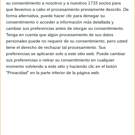
su consentimiento a nosotros y a nuestros 1733 socios para
privacidad
:
*
que llevemos a cabo el procesamiento previamente descrito. De
forma alternativa, puede hacer clic para denegar su
consentimiento o acceder a información más detallada y
cambiar sus preferencias antes de otorgar su consentimiento.
Tenga en cuenta que algún procesamiento de sus datos
personales puede no requerir de su consentimiento, pero usted
tiene el derecho de rechazar tal procesamiento. Sus
preferencias se aplicarán solo a este sitio web. Puede cambiar
Información básica sobre protección de datos
sus preferencias o retirar su consentimiento en cualquier
Responsable:
Compás Mediterráneo SL (Editora de la
momento volviendo a este sitio y haciendo clic en el botón
web YAQ.es)
"Privacidad" en la parte inferior de la página web.
Finalidad:
La información recopilada mediante este
formulario será utilizada para:
Ponerte en contacto con el centro educativo
correspondiente, para que te proporcione la información
que has solicitado de acuerdo a tus intereses.
Informarte sobre temas de orientación educativa y
mejora personal de acuerdo a tus intereses mediante el
boletín electrónico de yaq.es, que puede incluir también
comunicaciones comerciales o publicitarias.