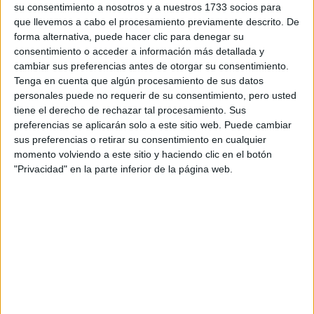
su consentimiento a nosotros y a nuestros 1733 socios para
privacidad
:
*
que llevemos a cabo el procesamiento previamente descrito. De
forma alternativa, puede hacer clic para denegar su
consentimiento o acceder a información más detallada y
cambiar sus preferencias antes de otorgar su consentimiento.
Tenga en cuenta que algún procesamiento de sus datos
personales puede no requerir de su consentimiento, pero usted
tiene el derecho de rechazar tal procesamiento. Sus
preferencias se aplicarán solo a este sitio web. Puede cambiar
Información básica sobre protección de datos
sus preferencias o retirar su consentimiento en cualquier
Responsable:
Compás Mediterráneo SL (Editora de la
momento volviendo a este sitio y haciendo clic en el botón
web YAQ.es)
"Privacidad" en la parte inferior de la página web.
Finalidad:
La información recopilada mediante este
formulario será utilizada para:
Ponerte en contacto con el centro educativo
correspondiente, para que te proporcione la información
que has solicitado de acuerdo a tus intereses.
Informarte sobre temas de orientación educativa y
mejora personal de acuerdo a tus intereses mediante el
boletín electrónico de yaq.es, que puede incluir también
comunicaciones comerciales o publicitarias.