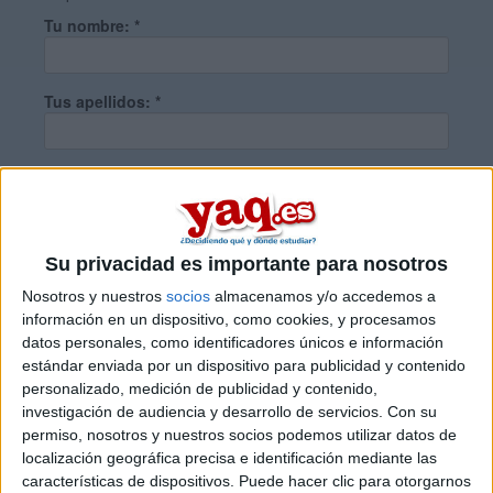
Tu nombre:
*
Tus apellidos:
*
Tu email:
*
¿Qué quieres preguntar?
*
Su privacidad es importante para nosotros
Nosotros y nuestros
socios
almacenamos y/o accedemos a
información en un dispositivo, como cookies, y procesamos
datos personales, como identificadores únicos e información
estándar enviada por un dispositivo para publicidad y contenido
personalizado, medición de publicidad y contenido,
Escribe aquí las dudas o preguntas que te gustaría que te
investigación de audiencia y desarrollo de servicios.
Con su
respondieran: plazos de preinscripción, precios, plazas
permiso, nosotros y nuestros socios podemos utilizar datos de
disponibles…:
localización geográfica precisa e identificación mediante las
características de dispositivos. Puede hacer clic para otorgarnos
Acepto los
términos y condiciones
y la
política de