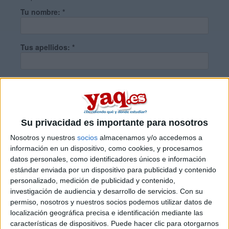
Tu nombre:
*
Tus apellidos:
*
Tu email:
*
¿Qué quieres preguntar?
*
Su privacidad es importante para nosotros
Nosotros y nuestros
socios
almacenamos y/o accedemos a
información en un dispositivo, como cookies, y procesamos
datos personales, como identificadores únicos e información
estándar enviada por un dispositivo para publicidad y contenido
personalizado, medición de publicidad y contenido,
Escribe aquí las dudas o preguntas que te gustaría que te
investigación de audiencia y desarrollo de servicios.
Con su
respondieran: plazos de preinscripción, precios, plazas
permiso, nosotros y nuestros socios podemos utilizar datos de
disponibles…:
localización geográfica precisa e identificación mediante las
características de dispositivos. Puede hacer clic para otorgarnos
Acepto los
términos y condiciones
y la
política de