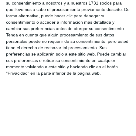
su consentimiento a nosotros y a nuestros 1731 socios para
privacidad
:
*
que llevemos a cabo el procesamiento previamente descrito. De
forma alternativa, puede hacer clic para denegar su
consentimiento o acceder a información más detallada y
cambiar sus preferencias antes de otorgar su consentimiento.
Tenga en cuenta que algún procesamiento de sus datos
personales puede no requerir de su consentimiento, pero usted
tiene el derecho de rechazar tal procesamiento. Sus
preferencias se aplicarán solo a este sitio web. Puede cambiar
Información básica sobre protección de datos
sus preferencias o retirar su consentimiento en cualquier
Responsable:
Compás Mediterráneo SL (Editora de la
momento volviendo a este sitio y haciendo clic en el botón
web YAQ.es)
"Privacidad" en la parte inferior de la página web.
Finalidad:
La información recopilada mediante este
formulario será utilizada para:
Ponerte en contacto con el centro educativo
correspondiente, para que te proporcione la información
que has solicitado de acuerdo a tus intereses.
Informarte sobre temas de orientación educativa y
mejora personal de acuerdo a tus intereses mediante el
boletín electrónico de yaq.es, que puede incluir también
comunicaciones comerciales o publicitarias.