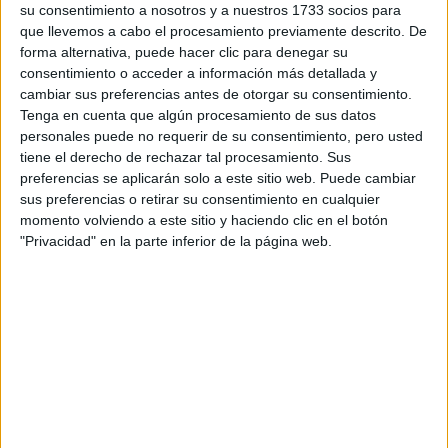
su consentimiento a nosotros y a nuestros 1733 socios para
privacidad
:
*
que llevemos a cabo el procesamiento previamente descrito. De
forma alternativa, puede hacer clic para denegar su
consentimiento o acceder a información más detallada y
cambiar sus preferencias antes de otorgar su consentimiento.
Tenga en cuenta que algún procesamiento de sus datos
personales puede no requerir de su consentimiento, pero usted
tiene el derecho de rechazar tal procesamiento. Sus
preferencias se aplicarán solo a este sitio web. Puede cambiar
Información básica sobre protección de datos
sus preferencias o retirar su consentimiento en cualquier
Responsable:
Compás Mediterráneo SL (Editora de la
momento volviendo a este sitio y haciendo clic en el botón
web YAQ.es)
"Privacidad" en la parte inferior de la página web.
Finalidad:
La información recopilada mediante este
formulario será utilizada para:
Ponerte en contacto con el centro educativo
correspondiente, para que te proporcione la información
que has solicitado de acuerdo a tus intereses.
Informarte sobre temas de orientación educativa y
mejora personal de acuerdo a tus intereses mediante el
boletín electrónico de yaq.es, que puede incluir también
comunicaciones comerciales o publicitarias.