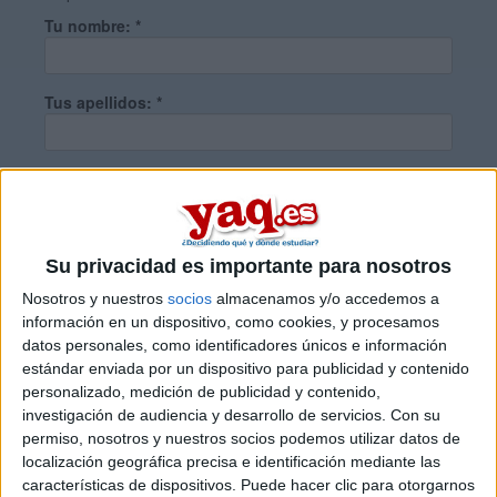
Tu nombre:
*
Tus apellidos:
*
Tu email:
*
¿Qué quieres preguntar?
*
Su privacidad es importante para nosotros
Nosotros y nuestros
socios
almacenamos y/o accedemos a
información en un dispositivo, como cookies, y procesamos
datos personales, como identificadores únicos e información
estándar enviada por un dispositivo para publicidad y contenido
personalizado, medición de publicidad y contenido,
Escribe aquí las dudas o preguntas que te gustaría que te
investigación de audiencia y desarrollo de servicios.
Con su
respondieran: plazos de preinscripción, precios, plazas
permiso, nosotros y nuestros socios podemos utilizar datos de
disponibles…:
localización geográfica precisa e identificación mediante las
características de dispositivos. Puede hacer clic para otorgarnos
Acepto los
términos y condiciones
y la
política de