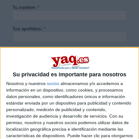
Tu nombre:
*
Tus apellidos:
*
Tu email:
*
¿Qué quieres preguntar?
*
Su privacidad es importante para nosotros
Nosotros y nuestros
socios
almacenamos y/o accedemos a
información en un dispositivo, como cookies, y procesamos
datos personales, como identificadores únicos e información
estándar enviada por un dispositivo para publicidad y contenido
personalizado, medición de publicidad y contenido,
Escribe aquí las dudas o preguntas que te gustaría que te
investigación de audiencia y desarrollo de servicios.
Con su
respondieran: plazos de preinscripción, precios, plazas
permiso, nosotros y nuestros socios podemos utilizar datos de
disponibles…:
localización geográfica precisa e identificación mediante las
características de dispositivos. Puede hacer clic para otorgarnos
Acepto los
términos y condiciones
y la
política de