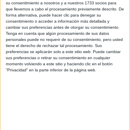
su consentimiento a nosotros y a nuestros 1733 socios para
privacidad
:
*
que llevemos a cabo el procesamiento previamente descrito. De
forma alternativa, puede hacer clic para denegar su
consentimiento o acceder a información más detallada y
cambiar sus preferencias antes de otorgar su consentimiento.
Tenga en cuenta que algún procesamiento de sus datos
personales puede no requerir de su consentimiento, pero usted
tiene el derecho de rechazar tal procesamiento. Sus
preferencias se aplicarán solo a este sitio web. Puede cambiar
Información básica sobre protección de datos
sus preferencias o retirar su consentimiento en cualquier
Responsable:
Compás Mediterráneo SL (Editora de la
momento volviendo a este sitio y haciendo clic en el botón
web YAQ.es)
"Privacidad" en la parte inferior de la página web.
Finalidad:
La información recopilada mediante este
formulario será utilizada para:
Ponerte en contacto con el centro educativo
correspondiente, para que te proporcione la información
que has solicitado de acuerdo a tus intereses.
Informarte sobre temas de orientación educativa y
mejora personal de acuerdo a tus intereses mediante el
boletín electrónico de yaq.es, que puede incluir también
comunicaciones comerciales o publicitarias.