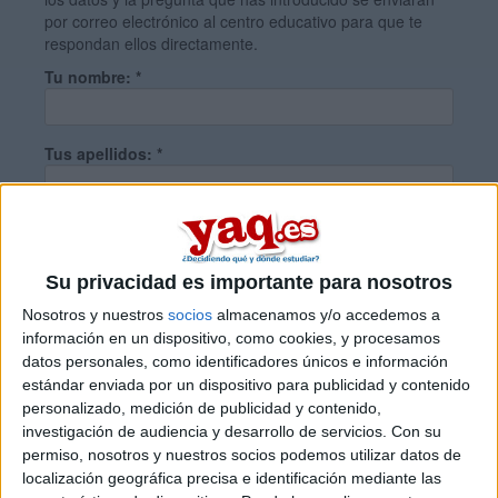
por correo electrónico al centro educativo para que te
respondan ellos directamente.
Tu nombre:
*
Tus apellidos:
*
Tu email:
*
Su privacidad es importante para nosotros
¿Qué quieres preguntar?
*
Nosotros y nuestros
socios
almacenamos y/o accedemos a
información en un dispositivo, como cookies, y procesamos
datos personales, como identificadores únicos e información
estándar enviada por un dispositivo para publicidad y contenido
personalizado, medición de publicidad y contenido,
investigación de audiencia y desarrollo de servicios.
Con su
permiso, nosotros y nuestros socios podemos utilizar datos de
Escribe aquí las dudas o preguntas que te gustaría que te
localización geográfica precisa e identificación mediante las
respondieran: plazos de preinscripción, precios, plazas