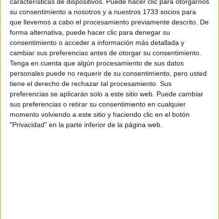
características de dispositivos. Puede hacer clic para otorgarnos
disponibles…:
su consentimiento a nosotros y a nuestros 1733 socios para
Acepto los
términos y condiciones
y la
política de
que llevemos a cabo el procesamiento previamente descrito. De
privacidad
:
*
forma alternativa, puede hacer clic para denegar su
consentimiento o acceder a información más detallada y
cambiar sus preferencias antes de otorgar su consentimiento.
Tenga en cuenta que algún procesamiento de sus datos
personales puede no requerir de su consentimiento, pero usted
tiene el derecho de rechazar tal procesamiento. Sus
preferencias se aplicarán solo a este sitio web. Puede cambiar
sus preferencias o retirar su consentimiento en cualquier
Información básica sobre protección de datos
momento volviendo a este sitio y haciendo clic en el botón
"Privacidad" en la parte inferior de la página web.
Responsable:
Compás Mediterráneo SL (Editora de la
web YAQ.es)
Finalidad:
La información recopilada mediante este
formulario será utilizada para:
Ponerte en contacto con el centro educativo
correspondiente, para que te proporcione la información
que has solicitado de acuerdo a tus intereses.
Informarte sobre temas de orientación educativa y
mejora personal de acuerdo a tus intereses mediante el