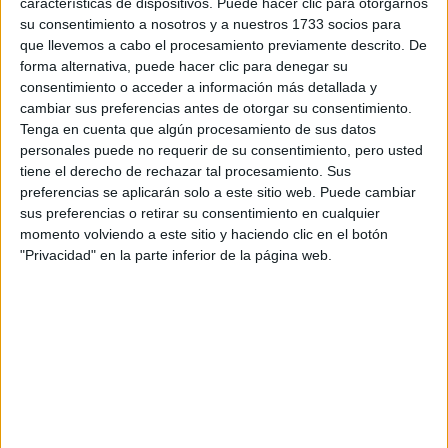
características de dispositivos. Puede hacer clic para otorgarnos
disponibles…:
su consentimiento a nosotros y a nuestros 1733 socios para
Acepto los
términos y condiciones
y la
política de
que llevemos a cabo el procesamiento previamente descrito. De
privacidad
:
*
forma alternativa, puede hacer clic para denegar su
consentimiento o acceder a información más detallada y
cambiar sus preferencias antes de otorgar su consentimiento.
Tenga en cuenta que algún procesamiento de sus datos
personales puede no requerir de su consentimiento, pero usted
tiene el derecho de rechazar tal procesamiento. Sus
preferencias se aplicarán solo a este sitio web. Puede cambiar
sus preferencias o retirar su consentimiento en cualquier
Información básica sobre protección de datos
momento volviendo a este sitio y haciendo clic en el botón
"Privacidad" en la parte inferior de la página web.
Responsable:
Compás Mediterráneo SL (Editora de la
web YAQ.es)
Finalidad:
La información recopilada mediante este
formulario será utilizada para:
Ponerte en contacto con el centro educativo
correspondiente, para que te proporcione la información
que has solicitado de acuerdo a tus intereses.
Informarte sobre temas de orientación educativa y
mejora personal de acuerdo a tus intereses mediante el