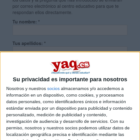
por correo electrónico al centro educativo para que te
respondan ellos directamente.
Tu nombre:
*
Tus apellidos:
*
Tu email:
*
Su privacidad es importante para nosotros
¿Qué quieres preguntar?
*
Nosotros y nuestros
socios
almacenamos y/o accedemos a
información en un dispositivo, como cookies, y procesamos
datos personales, como identificadores únicos e información
estándar enviada por un dispositivo para publicidad y contenido
personalizado, medición de publicidad y contenido,
investigación de audiencia y desarrollo de servicios.
Con su
permiso, nosotros y nuestros socios podemos utilizar datos de
Escribe aquí las dudas o preguntas que te gustaría que te
localización geográfica precisa e identificación mediante las
respondieran: plazos de preinscripción, precios, plazas