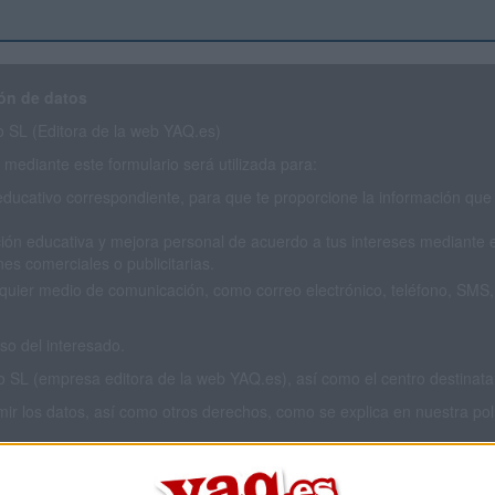
ón de datos
SL (Editora de la web YAQ.es)
mediante este formulario será utilizada para:
educativo correspondiente, para que te proporcione la información que 
ión educativa y mejora personal de acuerdo a tus intereses mediante el
es comerciales o publicitarias.
cualquier medio de comunicación, como correo electrónico, teléfono, SM
o del interesado.
L (empresa editora de la web YAQ.es), así como el centro destinatario
imir los datos, así como otros derechos, como se explica en nuestra polí
 privacidad completa
aquí
.