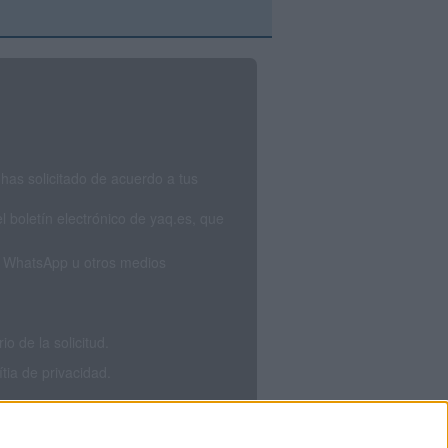
has solicitado de acuerdo a tus
 boletín electrónico de yaq.es, que
S, WhatsApp u otros medios
 de la solicitud.
tia de privacidad.