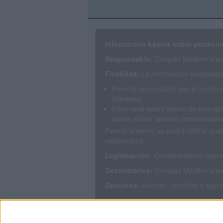
Información básica sobre protecci
Responsable:
Compás Mediterráneo 
Finalidad:
La información recopilada 
Ponerte en contacto con el centro 
intereses.
Informarte sobre temas de orientac
puede incluir también comunicacion
Para lo anterior, se podrá utilizar 
electrónicos.
Legitimación:
Consentimiento expres
Destinatarios:
Compás Mediterráneo S
Derechos:
Acceder, rectificar y supr
Puedes consultar nuestra política de