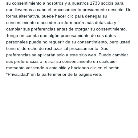
su consentimiento a nosotros y a nuestros 1733 socios para
privacidad
:
*
que llevemos a cabo el procesamiento previamente descrito. De
forma alternativa, puede hacer clic para denegar su
consentimiento o acceder a información más detallada y
cambiar sus preferencias antes de otorgar su consentimiento.
Tenga en cuenta que algún procesamiento de sus datos
personales puede no requerir de su consentimiento, pero usted
tiene el derecho de rechazar tal procesamiento. Sus
preferencias se aplicarán solo a este sitio web. Puede cambiar
Información básica sobre protección de datos
sus preferencias o retirar su consentimiento en cualquier
Responsable:
Compás Mediterráneo SL (Editora de la
momento volviendo a este sitio y haciendo clic en el botón
web YAQ.es)
"Privacidad" en la parte inferior de la página web.
Finalidad:
La información recopilada mediante este
formulario será utilizada para:
Ponerte en contacto con el centro educativo
correspondiente, para que te proporcione la información
que has solicitado de acuerdo a tus intereses.
Informarte sobre temas de orientación educativa y
mejora personal de acuerdo a tus intereses mediante el
boletín electrónico de yaq.es, que puede incluir también
comunicaciones comerciales o publicitarias.