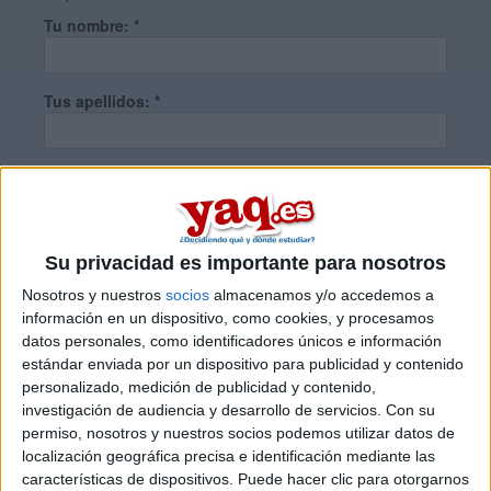
Tu nombre:
*
Tus apellidos:
*
Tu email:
*
¿Qué quieres preguntar?
*
Su privacidad es importante para nosotros
Nosotros y nuestros
socios
almacenamos y/o accedemos a
información en un dispositivo, como cookies, y procesamos
datos personales, como identificadores únicos e información
estándar enviada por un dispositivo para publicidad y contenido
personalizado, medición de publicidad y contenido,
Escribe aquí las dudas o preguntas que te gustaría que te
investigación de audiencia y desarrollo de servicios.
Con su
respondieran: plazos de preinscripción, precios, plazas
permiso, nosotros y nuestros socios podemos utilizar datos de
disponibles…:
localización geográfica precisa e identificación mediante las
características de dispositivos. Puede hacer clic para otorgarnos
Acepto los
términos y condiciones
y la
política de