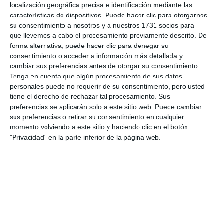
localización geográfica precisa e identificación mediante las
características de dispositivos. Puede hacer clic para otorgarnos
su consentimiento a nosotros y a nuestros 1731 socios para
Escribe aquí las dudas o preguntas que te gustaría que te
que llevemos a cabo el procesamiento previamente descrito. De
respondieran: plazos de preinscripción, precios, plazas
forma alternativa, puede hacer clic para denegar su
disponibles…:
consentimiento o acceder a información más detallada y
Acepto los
términos y condiciones
y la
política de
cambiar sus preferencias antes de otorgar su consentimiento.
privacidad
:
*
Tenga en cuenta que algún procesamiento de sus datos
personales puede no requerir de su consentimiento, pero usted
tiene el derecho de rechazar tal procesamiento. Sus
preferencias se aplicarán solo a este sitio web. Puede cambiar
sus preferencias o retirar su consentimiento en cualquier
momento volviendo a este sitio y haciendo clic en el botón
"Privacidad" en la parte inferior de la página web.
Información básica sobre protección de datos
Responsable:
Compás Mediterráneo SL (Editora de la
web YAQ.es)
Finalidad:
La información recopilada mediante este
formulario será utilizada para: