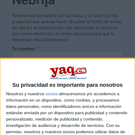
Rellena este formulario con tus datos y un texto con las
preguntas que quieres hacer. Al pulsar el botón de enviar,
los datos y la pregunta que has introducido se enviarán
por correo electrónico al centro educativo para que te
respondan ellos directamente.
Tu nombre:
*
Tus apellidos:
*
Su privacidad es importante para nosotros
Tu email:
*
Nosotros y nuestros
socios
almacenamos y/o accedemos a
información en un dispositivo, como cookies, y procesamos
datos personales, como identificadores únicos e información
¿Qué quieres preguntar?
*
estándar enviada por un dispositivo para publicidad y contenido
personalizado, medición de publicidad y contenido,
investigación de audiencia y desarrollo de servicios.
Con su
permiso, nosotros y nuestros socios podemos utilizar datos de