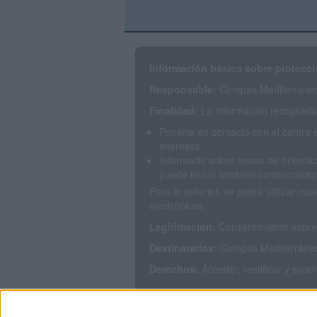
Información básica sobre protecci
Responsable:
Compás Mediterráneo 
Finalidad:
La información recopilada 
Ponerte en contacto con el centro 
intereses.
Informarte sobre temas de orientac
puede incluir también comunicacion
Para lo anterior, se podrá utilizar 
electrónicos.
Legitimación:
Consentimiento expres
Destinatarios:
Compás Mediterráneo S
Derechos:
Acceder, rectificar y supr
Puedes consultar nuestra política de