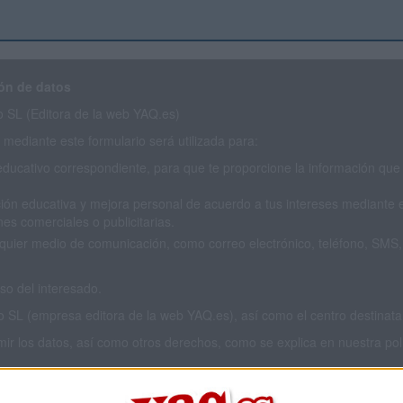
ón de datos
SL (Editora de la web YAQ.es)
mediante este formulario será utilizada para:
educativo correspondiente, para que te proporcione la información que 
ión educativa y mejora personal de acuerdo a tus intereses mediante el
es comerciales o publicitarias.
cualquier medio de comunicación, como correo electrónico, teléfono, SM
o del interesado.
L (empresa editora de la web YAQ.es), así como el centro destinatario
imir los datos, así como otros derechos, como se explica en nuestra polí
 privacidad completa
aquí
.