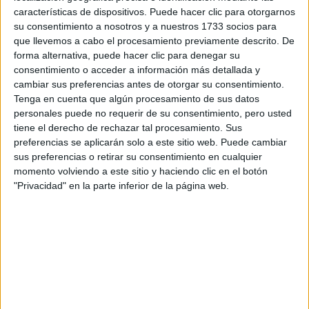
Escribe aquí las dudas o preguntas que te gustaría que te
características de dispositivos. Puede hacer clic para otorgarnos
respondieran: plazos de preinscripción, precios, plazas
su consentimiento a nosotros y a nuestros 1733 socios para
disponibles…:
que llevemos a cabo el procesamiento previamente descrito. De
forma alternativa, puede hacer clic para denegar su
Acepto los
términos y condiciones
y la
política de
consentimiento o acceder a información más detallada y
privacidad
:
*
cambiar sus preferencias antes de otorgar su consentimiento.
Tenga en cuenta que algún procesamiento de sus datos
personales puede no requerir de su consentimiento, pero usted
tiene el derecho de rechazar tal procesamiento. Sus
preferencias se aplicarán solo a este sitio web. Puede cambiar
sus preferencias o retirar su consentimiento en cualquier
momento volviendo a este sitio y haciendo clic en el botón
"Privacidad" en la parte inferior de la página web.
Información básica sobre protección de datos
Responsable:
Compás Mediterráneo SL (Editora de la
web YAQ.es)
Finalidad:
La información recopilada mediante este
formulario será utilizada para:
Ponerte en contacto con el centro educativo
correspondiente, para que te proporcione la información