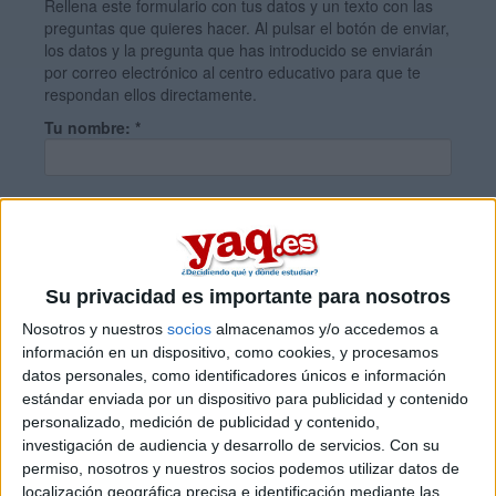
Rellena este formulario con tus datos y un texto con las
preguntas que quieres hacer. Al pulsar el botón de enviar,
los datos y la pregunta que has introducido se enviarán
por correo electrónico al centro educativo para que te
respondan ellos directamente.
Tu nombre:
*
Tus apellidos:
*
Tu email:
*
Su privacidad es importante para nosotros
Nosotros y nuestros
socios
almacenamos y/o accedemos a
información en un dispositivo, como cookies, y procesamos
¿Qué quieres preguntar?
*
datos personales, como identificadores únicos e información
estándar enviada por un dispositivo para publicidad y contenido
personalizado, medición de publicidad y contenido,
investigación de audiencia y desarrollo de servicios.
Con su
permiso, nosotros y nuestros socios podemos utilizar datos de
localización geográfica precisa e identificación mediante las