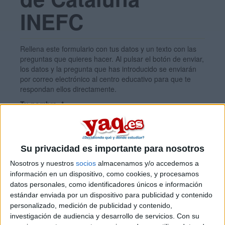
INEFC
Rellena este formulario con tus datos y un texto con las
preguntas que quieres hacer. Al pulsar el botón de enviar,
los datos y la pregunta que has introducido se enviarán
por correo electrónico al centro educativo para que te
respondan ellos directamente.
Tu nombre:
*
Tus apellidos:
*
Su privacidad es importante para nosotros
Nosotros y nuestros
socios
almacenamos y/o accedemos a
Tu email:
*
información en un dispositivo, como cookies, y procesamos
datos personales, como identificadores únicos e información
estándar enviada por un dispositivo para publicidad y contenido
personalizado, medición de publicidad y contenido,
¿Qué quieres preguntar?
*
investigación de audiencia y desarrollo de servicios.
Con su