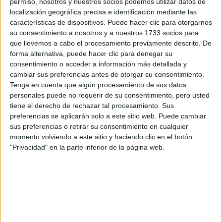
permiso, nosotros y nuestros socios podemos utilizar datos de
localización geográfica precisa e identificación mediante las
características de dispositivos. Puede hacer clic para otorgarnos
su consentimiento a nosotros y a nuestros 1733 socios para
que llevemos a cabo el procesamiento previamente descrito. De
Escribe aquí las dudas o preguntas que te gustaría que te
forma alternativa, puede hacer clic para denegar su
respondieran: plazos de preinscripción, precios, plazas
consentimiento o acceder a información más detallada y
disponibles…:
cambiar sus preferencias antes de otorgar su consentimiento.
Tenga en cuenta que algún procesamiento de sus datos
Acepto los
términos y condiciones
y la
política de
personales puede no requerir de su consentimiento, pero usted
privacidad
:
*
tiene el derecho de rechazar tal procesamiento. Sus
preferencias se aplicarán solo a este sitio web. Puede cambiar
sus preferencias o retirar su consentimiento en cualquier
momento volviendo a este sitio y haciendo clic en el botón
"Privacidad" en la parte inferior de la página web.
Información básica sobre protección de datos
Responsable:
Compás Mediterráneo SL (Editora de la
web YAQ.es)