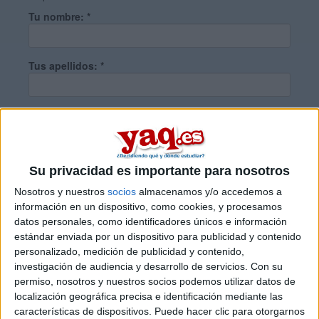
Tu nombre:
*
Tus apellidos:
*
Tu email:
*
¿Qué quieres preguntar?
*
Su privacidad es importante para nosotros
Nosotros y nuestros
socios
almacenamos y/o accedemos a
información en un dispositivo, como cookies, y procesamos
datos personales, como identificadores únicos e información
estándar enviada por un dispositivo para publicidad y contenido
personalizado, medición de publicidad y contenido,
Escribe aquí las dudas o preguntas que te gustaría que te
investigación de audiencia y desarrollo de servicios.
Con su
respondieran: plazos de preinscripción, precios, plazas
permiso, nosotros y nuestros socios podemos utilizar datos de
disponibles…:
localización geográfica precisa e identificación mediante las
características de dispositivos. Puede hacer clic para otorgarnos
Acepto los
términos y condiciones
y la
política de