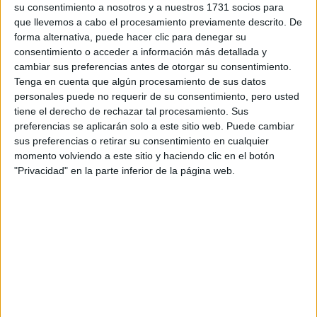
su consentimiento a nosotros y a nuestros 1731 socios para
privacidad
:
*
que llevemos a cabo el procesamiento previamente descrito. De
forma alternativa, puede hacer clic para denegar su
consentimiento o acceder a información más detallada y
cambiar sus preferencias antes de otorgar su consentimiento.
Tenga en cuenta que algún procesamiento de sus datos
personales puede no requerir de su consentimiento, pero usted
tiene el derecho de rechazar tal procesamiento. Sus
preferencias se aplicarán solo a este sitio web. Puede cambiar
Información básica sobre protección de datos
sus preferencias o retirar su consentimiento en cualquier
Responsable:
Compás Mediterráneo SL (Editora de la
momento volviendo a este sitio y haciendo clic en el botón
web YAQ.es)
"Privacidad" en la parte inferior de la página web.
Finalidad:
La información recopilada mediante este
formulario será utilizada para:
Ponerte en contacto con el centro educativo
correspondiente, para que te proporcione la información
que has solicitado de acuerdo a tus intereses.
Informarte sobre temas de orientación educativa y
mejora personal de acuerdo a tus intereses mediante el
boletín electrónico de yaq.es, que puede incluir también
comunicaciones comerciales o publicitarias.