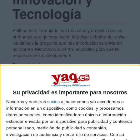
Tecnología
Rellena este formulario con tus datos y un texto con las
preguntas que quieres hacer. Al pulsar el botón de enviar,
los datos y la pregunta que has introducido se enviarán
por correo electrónico al centro educativo para que te
respondan ellos directamente.
Tu nombre:
*
Tus apellidos:
*
Su privacidad es importante para nosotros
Nosotros y nuestros
socios
almacenamos y/o accedemos a
Tu email:
*
información en un dispositivo, como cookies, y procesamos
datos personales, como identificadores únicos e información
estándar enviada por un dispositivo para publicidad y contenido
personalizado, medición de publicidad y contenido,
¿Qué quieres preguntar?
*
investigación de audiencia y desarrollo de servicios.
Con su