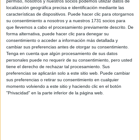
permiso, nosotros y nuestros socios podemos utilizar datos de
localización geográfica precisa e identificación mediante las
características de dispositivos. Puede hacer clic para otorgarnos
su consentimiento a nosotros y a nuestros 1731 socios para
que llevemos a cabo el procesamiento previamente descrito. De
Escribe aquí las dudas o preguntas que te gustaría que te
forma alternativa, puede hacer clic para denegar su
respondieran: plazos de preinscripción, precios, plazas
consentimiento o acceder a información más detallada y
disponibles…:
cambiar sus preferencias antes de otorgar su consentimiento.
Tenga en cuenta que algún procesamiento de sus datos
Acepto los
términos y condiciones
y la
política de
personales puede no requerir de su consentimiento, pero usted
privacidad
:
*
tiene el derecho de rechazar tal procesamiento. Sus
preferencias se aplicarán solo a este sitio web. Puede cambiar
sus preferencias o retirar su consentimiento en cualquier
momento volviendo a este sitio y haciendo clic en el botón
"Privacidad" en la parte inferior de la página web.
Información básica sobre protección de datos
Responsable:
Compás Mediterráneo SL (Editora de la
web YAQ.es)