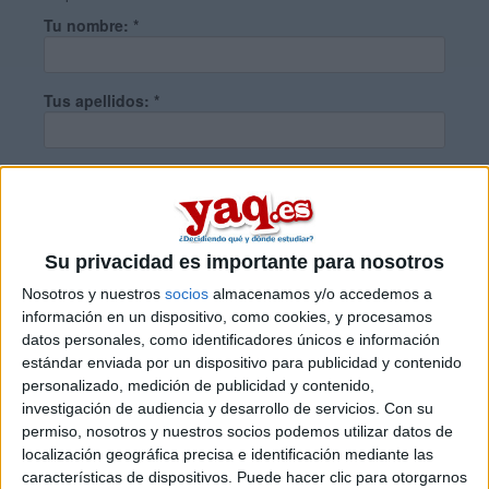
Tu nombre:
*
Tus apellidos:
*
Tu email:
*
¿Qué quieres preguntar?
*
Su privacidad es importante para nosotros
Nosotros y nuestros
socios
almacenamos y/o accedemos a
información en un dispositivo, como cookies, y procesamos
datos personales, como identificadores únicos e información
estándar enviada por un dispositivo para publicidad y contenido
personalizado, medición de publicidad y contenido,
Escribe aquí las dudas o preguntas que te gustaría que te
investigación de audiencia y desarrollo de servicios.
Con su
respondieran: plazos de preinscripción, precios, plazas
permiso, nosotros y nuestros socios podemos utilizar datos de
disponibles…:
localización geográfica precisa e identificación mediante las
características de dispositivos. Puede hacer clic para otorgarnos
Acepto los
términos y condiciones
y la
política de