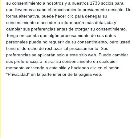
su consentimiento a nosotros y a nuestros 1733 socios para
privacidad
:
*
que llevemos a cabo el procesamiento previamente descrito. De
forma alternativa, puede hacer clic para denegar su
consentimiento o acceder a información más detallada y
cambiar sus preferencias antes de otorgar su consentimiento.
Tenga en cuenta que algún procesamiento de sus datos
personales puede no requerir de su consentimiento, pero usted
tiene el derecho de rechazar tal procesamiento. Sus
preferencias se aplicarán solo a este sitio web. Puede cambiar
Información básica sobre protección de datos
sus preferencias o retirar su consentimiento en cualquier
Responsable:
Compás Mediterráneo SL (Editora de la
momento volviendo a este sitio y haciendo clic en el botón
web YAQ.es)
"Privacidad" en la parte inferior de la página web.
Finalidad:
La información recopilada mediante este
formulario será utilizada para:
Ponerte en contacto con el centro educativo
correspondiente, para que te proporcione la información
que has solicitado de acuerdo a tus intereses.
Informarte sobre temas de orientación educativa y
mejora personal de acuerdo a tus intereses mediante el
boletín electrónico de yaq.es, que puede incluir también
comunicaciones comerciales o publicitarias.