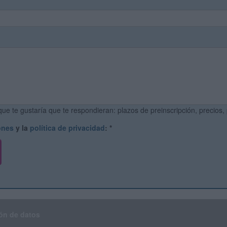
ue te gustaría que te respondieran: plazos de preinscripción, precios,
ones
y la
política de privacidad
:
*
ón de datos