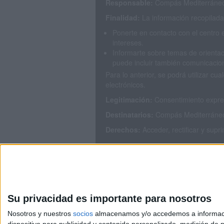
Responsable:
Compás Mediterráneo 
Finalidad:
La información recopilada 
Ponerte en contacto con el centro 
intereses.
Informarte sobre temas de orientac
puede incluir también comunicacion
Para lo anterior, se podrá utilizar 
electrónicos.
Legitimación:
Consentimiento expres
Destinatarios:
Compás Mediterráneo S
Derechos:
Acceder, rectificar y supr
Puedes consultar nuestra política de
Su privacidad es importante para nosotros
Nosotros y nuestros
socios
almacenamos y/o accedemos a información