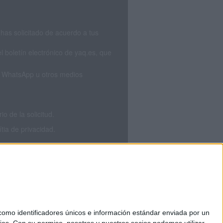
has solicitado de acuerdo a tus
 boletín electrónico de yaq.es, que
S, WhatsApp u otros medios
 de la solicitud.
tia de privacidad.
mo identificadores únicos e información estándar enviada por un