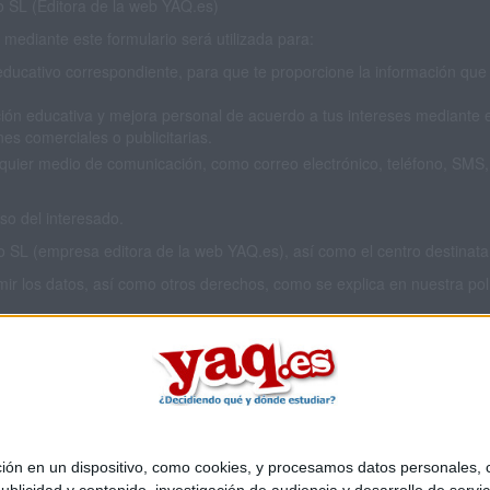
SL (Editora de la web YAQ.es)
mediante este formulario será utilizada para:
educativo correspondiente, para que te proporcione la información que 
ión educativa y mejora personal de acuerdo a tus intereses mediante el
es comerciales o publicitarias.
cualquier medio de comunicación, como correo electrónico, teléfono, SM
o del interesado.
L (empresa editora de la web YAQ.es), así como el centro destinatario
imir los datos, así como otros derechos, como se explica en nuestra polí
 privacidad completa
aquí
.
 en un dispositivo, como cookies, y procesamos datos personales, co
Quiénes somos
|
Contactar
|
Anúnciate