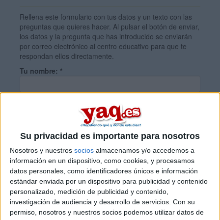
Rellena este formulario con tus datos y un texto con las
preguntas que quieres hacer. Al pulsar el botón de enviar,
los datos y la pregunta que has introducido se enviarán
por correo electrónico al centro educativo para que te
respondan ellos directamente.
Tu nombre:
*
Tus apellidos:
*
Su privacidad es importante para nosotros
Tu email:
*
Nosotros y nuestros
socios
almacenamos y/o accedemos a
información en un dispositivo, como cookies, y procesamos
datos personales, como identificadores únicos e información
¿Qué quieres preguntar?
*
estándar enviada por un dispositivo para publicidad y contenido
personalizado, medición de publicidad y contenido,
investigación de audiencia y desarrollo de servicios.
Con su
permiso, nosotros y nuestros socios podemos utilizar datos de