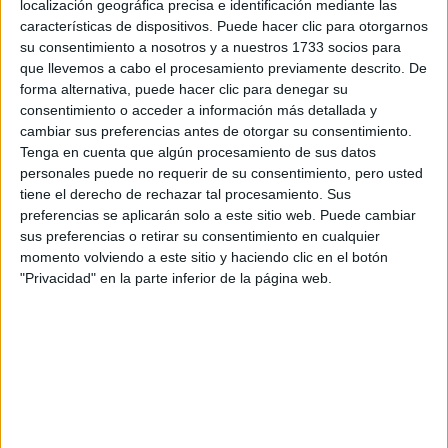
localización geográfica precisa e identificación mediante las
características de dispositivos. Puede hacer clic para otorgarnos
Escribe aquí las dudas o preguntas que te gustaría que te
su consentimiento a nosotros y a nuestros 1733 socios para
respondieran: plazos de preinscripción, precios, plazas
que llevemos a cabo el procesamiento previamente descrito. De
disponibles…:
forma alternativa, puede hacer clic para denegar su
consentimiento o acceder a información más detallada y
Acepto los
términos y condiciones
y la
política de
cambiar sus preferencias antes de otorgar su consentimiento.
privacidad
:
*
Tenga en cuenta que algún procesamiento de sus datos
personales puede no requerir de su consentimiento, pero usted
tiene el derecho de rechazar tal procesamiento. Sus
preferencias se aplicarán solo a este sitio web. Puede cambiar
sus preferencias o retirar su consentimiento en cualquier
momento volviendo a este sitio y haciendo clic en el botón
"Privacidad" en la parte inferior de la página web.
Información básica sobre protección de datos
Responsable:
Compás Mediterráneo SL (Editora de la
web YAQ.es)
Finalidad:
La información recopilada mediante este
formulario será utilizada para:
Ponerte en contacto con el centro educativo