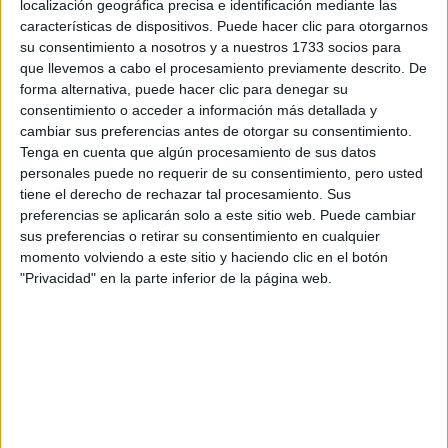
localización geográfica precisa e identificación mediante las
características de dispositivos. Puede hacer clic para otorgarnos
Escribe aquí las dudas o preguntas que te gustaría que te
su consentimiento a nosotros y a nuestros 1733 socios para
respondieran: plazos de preinscripción, precios, plazas
que llevemos a cabo el procesamiento previamente descrito. De
disponibles…:
forma alternativa, puede hacer clic para denegar su
consentimiento o acceder a información más detallada y
Acepto los
términos y condiciones
y la
política de
cambiar sus preferencias antes de otorgar su consentimiento.
privacidad
:
*
Tenga en cuenta que algún procesamiento de sus datos
personales puede no requerir de su consentimiento, pero usted
tiene el derecho de rechazar tal procesamiento. Sus
preferencias se aplicarán solo a este sitio web. Puede cambiar
sus preferencias o retirar su consentimiento en cualquier
momento volviendo a este sitio y haciendo clic en el botón
"Privacidad" en la parte inferior de la página web.
Información básica sobre protección de datos
Responsable:
Compás Mediterráneo SL (Editora de la
web YAQ.es)
Finalidad:
La información recopilada mediante este
formulario será utilizada para:
Ponerte en contacto con el centro educativo