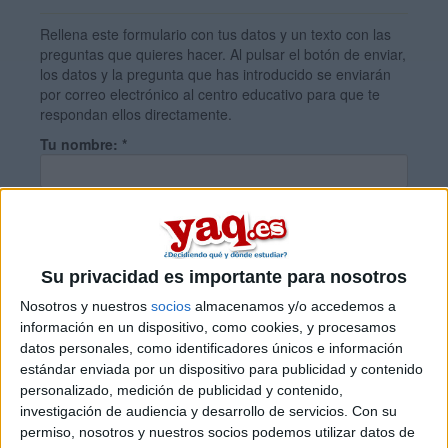
Rellena este formulario con tus datos y un texto con las
preguntas que quieres hacer. Al pulsar el botón de enviar,
los datos y la pregunta que has introducido se enviarán
por correo electrónico al centro educativo para que te
respondan ellos directamente.
Tu nombre:
*
Tus apellidos:
*
Su privacidad es importante para nosotros
Tu email:
*
Nosotros y nuestros
socios
almacenamos y/o accedemos a
información en un dispositivo, como cookies, y procesamos
datos personales, como identificadores únicos e información
¿Qué quieres preguntar?
*
estándar enviada por un dispositivo para publicidad y contenido
personalizado, medición de publicidad y contenido,
investigación de audiencia y desarrollo de servicios.
Con su
permiso, nosotros y nuestros socios podemos utilizar datos de