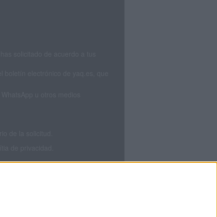
has solicitado de acuerdo a tus
 boletín electrónico de yaq.es, que
S, WhatsApp u otros medios
 de la solicitud.
tia de privacidad.