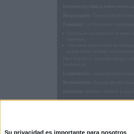
Información básica sobre protecci
Responsable:
Compás Mediterráneo 
Finalidad:
La información recopilada 
Ponerte en contacto con el centro 
intereses.
Informarte sobre temas de orientac
puede incluir también comunicacion
Para lo anterior, se podrá utilizar 
electrónicos.
Legitimación:
Consentimiento expres
Destinatarios:
Compás Mediterráneo S
Derechos:
Acceder, rectificar y supr
Puedes consultar nuestra política de
Su privacidad es importante para nosotros