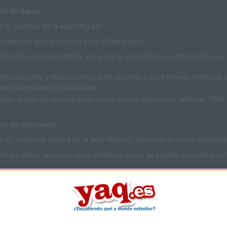
ón de datos
SL (Editora de la web YAQ.es)
mediante este formulario será utilizada para:
educativo correspondiente, para que te proporcione la información que 
ión educativa y mejora personal de acuerdo a tus intereses mediante el
es comerciales o publicitarias.
cualquier medio de comunicación, como correo electrónico, teléfono, SM
o del interesado.
L (empresa editora de la web YAQ.es), así como el centro destinatario
imir los datos, así como otros derechos, como se explica en nuestra polí
 privacidad completa
aquí
.