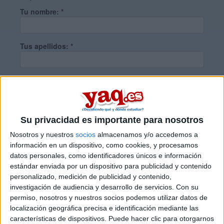
Tu nombre:
*
Tus apellidos:
*
Tu email:
*
¿Qué quieres preguntar?
*
Su privacidad es importante para nosotros
Nosotros y nuestros
socios
almacenamos y/o accedemos a
información en un dispositivo, como cookies, y procesamos
datos personales, como identificadores únicos e información
estándar enviada por un dispositivo para publicidad y contenido
personalizado, medición de publicidad y contenido,
Escribe aquí las dudas o preguntas que te gustaría que te
investigación de audiencia y desarrollo de servicios.
Con su
respondieran: plazos de preinscripción, precios, plazas
permiso, nosotros y nuestros socios podemos utilizar datos de
disponibles…:
localización geográfica precisa e identificación mediante las
características de dispositivos. Puede hacer clic para otorgarnos
Acepto los
términos y condiciones
y la
política de