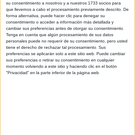
su consentimiento a nosotros y a nuestros 1733 socios para
privacidad
:
*
que llevemos a cabo el procesamiento previamente descrito. De
forma alternativa, puede hacer clic para denegar su
consentimiento o acceder a información más detallada y
cambiar sus preferencias antes de otorgar su consentimiento.
Tenga en cuenta que algún procesamiento de sus datos
personales puede no requerir de su consentimiento, pero usted
tiene el derecho de rechazar tal procesamiento. Sus
preferencias se aplicarán solo a este sitio web. Puede cambiar
Información básica sobre protección de datos
sus preferencias o retirar su consentimiento en cualquier
Responsable:
Compás Mediterráneo SL (Editora de la
momento volviendo a este sitio y haciendo clic en el botón
web YAQ.es)
"Privacidad" en la parte inferior de la página web.
Finalidad:
La información recopilada mediante este
formulario será utilizada para:
Ponerte en contacto con el centro educativo
correspondiente, para que te proporcione la información
que has solicitado de acuerdo a tus intereses.
Informarte sobre temas de orientación educativa y
mejora personal de acuerdo a tus intereses mediante el
boletín electrónico de yaq.es, que puede incluir también
comunicaciones comerciales o publicitarias.