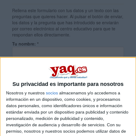
Rellena este formulario con tus datos y un texto con las
preguntas que quieres hacer. Al pulsar el botón de enviar,
los datos y la pregunta que has introducido se enviarán
por correo electrónico al centro educativo para que te
respondan ellos directamente.
Tu nombre:
*
Tus apellidos:
*
Su privacidad es importante para nosotros
Tu email:
*
Nosotros y nuestros
socios
almacenamos y/o accedemos a
información en un dispositivo, como cookies, y procesamos
datos personales, como identificadores únicos e información
¿Qué quieres preguntar?
*
estándar enviada por un dispositivo para publicidad y contenido
personalizado, medición de publicidad y contenido,
investigación de audiencia y desarrollo de servicios.
Con su
permiso, nosotros y nuestros socios podemos utilizar datos de