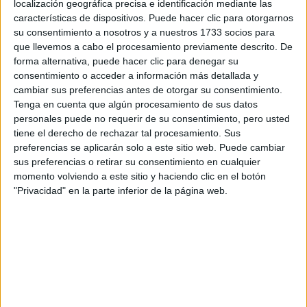
localización geográfica precisa e identificación mediante las
características de dispositivos. Puede hacer clic para otorgarnos
Escribe aquí las dudas o preguntas que te gustaría que te
su consentimiento a nosotros y a nuestros 1733 socios para
respondieran: plazos de preinscripción, precios, plazas
que llevemos a cabo el procesamiento previamente descrito. De
disponibles…:
forma alternativa, puede hacer clic para denegar su
consentimiento o acceder a información más detallada y
Acepto los
términos y condiciones
y la
política de
cambiar sus preferencias antes de otorgar su consentimiento.
privacidad
:
*
Tenga en cuenta que algún procesamiento de sus datos
personales puede no requerir de su consentimiento, pero usted
tiene el derecho de rechazar tal procesamiento. Sus
preferencias se aplicarán solo a este sitio web. Puede cambiar
sus preferencias o retirar su consentimiento en cualquier
momento volviendo a este sitio y haciendo clic en el botón
"Privacidad" en la parte inferior de la página web.
Información básica sobre protección de datos
Responsable:
Compás Mediterráneo SL (Editora de la
web YAQ.es)
Finalidad:
La información recopilada mediante este
formulario será utilizada para:
Ponerte en contacto con el centro educativo