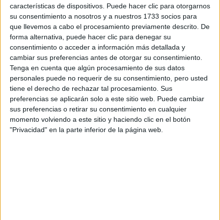
características de dispositivos. Puede hacer clic para otorgarnos
respondieran: plazos de preinscripción, precios, plazas
su consentimiento a nosotros y a nuestros 1733 socios para
disponibles…:
que llevemos a cabo el procesamiento previamente descrito. De
Acepto los
términos y condiciones
y la
política de
forma alternativa, puede hacer clic para denegar su
privacidad
:
*
consentimiento o acceder a información más detallada y
cambiar sus preferencias antes de otorgar su consentimiento.
Tenga en cuenta que algún procesamiento de sus datos
personales puede no requerir de su consentimiento, pero usted
tiene el derecho de rechazar tal procesamiento. Sus
preferencias se aplicarán solo a este sitio web. Puede cambiar
sus preferencias o retirar su consentimiento en cualquier
momento volviendo a este sitio y haciendo clic en el botón
Información básica sobre protección de datos
"Privacidad" en la parte inferior de la página web.
Responsable:
Compás Mediterráneo SL (Editora de la
web YAQ.es)
Finalidad:
La información recopilada mediante este
formulario será utilizada para:
Ponerte en contacto con el centro educativo
correspondiente, para que te proporcione la información
que has solicitado de acuerdo a tus intereses.