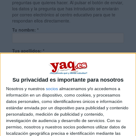
preguntas que quieres hacer. Al pulsar el botón de enviar,
los datos y la pregunta que has introducido se enviarán
por correo electrónico al centro educativo para que te
respondan ellos directamente.
Tu nombre:
*
Tus apellidos:
*
Tu email:
*
Su privacidad es importante para nosotros
Nosotros y nuestros
socios
almacenamos y/o accedemos a
¿Qué quieres preguntar?
*
información en un dispositivo, como cookies, y procesamos
datos personales, como identificadores únicos e información
estándar enviada por un dispositivo para publicidad y contenido
personalizado, medición de publicidad y contenido,
investigación de audiencia y desarrollo de servicios.
Con su
permiso, nosotros y nuestros socios podemos utilizar datos de
localización geográfica precisa e identificación mediante las
Escribe aquí las dudas o preguntas que te gustaría que te