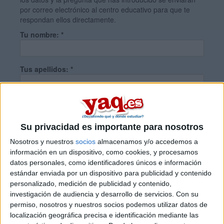
por correo electrónico al centro educativo para que te
respondan ellos directamente.
Tu nombre:
*
Tus apellidos:
*
Tu email:
*
Su privacidad es importante para nosotros
¿Qué quieres preguntar?
*
Nosotros y nuestros
socios
almacenamos y/o accedemos a
información en un dispositivo, como cookies, y procesamos
datos personales, como identificadores únicos e información
estándar enviada por un dispositivo para publicidad y contenido
personalizado, medición de publicidad y contenido,
investigación de audiencia y desarrollo de servicios.
Con su
permiso, nosotros y nuestros socios podemos utilizar datos de
Escribe aquí las dudas o preguntas que te gustaría que te
localización geográfica precisa e identificación mediante las
respondieran: plazos de preinscripción, precios, plazas