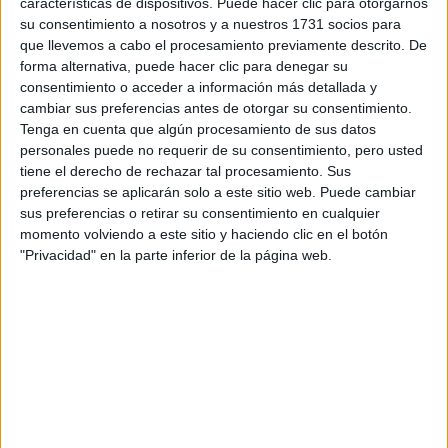
características de dispositivos. Puede hacer clic para otorgarnos
disponibles…:
su consentimiento a nosotros y a nuestros 1731 socios para
Acepto los
términos y condiciones
y la
política de
que llevemos a cabo el procesamiento previamente descrito. De
privacidad
:
*
forma alternativa, puede hacer clic para denegar su
consentimiento o acceder a información más detallada y
cambiar sus preferencias antes de otorgar su consentimiento.
Tenga en cuenta que algún procesamiento de sus datos
personales puede no requerir de su consentimiento, pero usted
tiene el derecho de rechazar tal procesamiento. Sus
preferencias se aplicarán solo a este sitio web. Puede cambiar
sus preferencias o retirar su consentimiento en cualquier
Información básica sobre protección de datos
momento volviendo a este sitio y haciendo clic en el botón
"Privacidad" en la parte inferior de la página web.
Responsable:
Compás Mediterráneo SL (Editora de la
web YAQ.es)
Finalidad:
La información recopilada mediante este
formulario será utilizada para:
Ponerte en contacto con el centro educativo
correspondiente, para que te proporcione la información
que has solicitado de acuerdo a tus intereses.
Informarte sobre temas de orientación educativa y
mejora personal de acuerdo a tus intereses mediante el