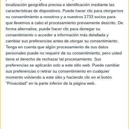
localización geográfica precisa e identificación mediante las
características de dispositivos. Puede hacer clic para otorgarnos
su consentimiento a nosotros y a nuestros 1733 socios para
Escribe aquí las dudas o preguntas que te gustaría que te
que llevemos a cabo el procesamiento previamente descrito. De
respondieran: plazos de preinscripción, precios, plazas
forma alternativa, puede hacer clic para denegar su
disponibles…:
consentimiento o acceder a información más detallada y
cambiar sus preferencias antes de otorgar su consentimiento.
Acepto los
términos y condiciones
y la
política de
Tenga en cuenta que algún procesamiento de sus datos
privacidad
:
*
personales puede no requerir de su consentimiento, pero usted
tiene el derecho de rechazar tal procesamiento. Sus
preferencias se aplicarán solo a este sitio web. Puede cambiar
sus preferencias o retirar su consentimiento en cualquier
momento volviendo a este sitio y haciendo clic en el botón
"Privacidad" en la parte inferior de la página web.
Información básica sobre protección de datos
Responsable:
Compás Mediterráneo SL (Editora de la
web YAQ.es)
Finalidad:
La información recopilada mediante este
formulario será utilizada para: