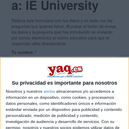
a: IE University
Rellena este formulario con tus datos y un texto con las
preguntas que quieres hacer. Al pulsar el botón de enviar,
los datos y la pregunta que has introducido se enviarán
por correo electrónico al centro educativo para que te
respondan ellos directamente.
Tu nombre:
*
Tus apellidos:
*
Su privacidad es importante para nosotros
Nosotros y nuestros
socios
almacenamos y/o accedemos a
Tu email:
*
información en un dispositivo, como cookies, y procesamos
datos personales, como identificadores únicos e información
estándar enviada por un dispositivo para publicidad y contenido
¿Qué quieres preguntar?
*
personalizado, medición de publicidad y contenido,
investigación de audiencia y desarrollo de servicios.
Con su
permiso, nosotros y nuestros socios podemos utilizar datos de