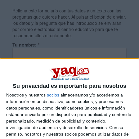
Rellena este formulario con tus datos y un texto con las
preguntas que quieres hacer. Al pulsar el botón de enviar,
los datos y la pregunta que has introducido se enviarán
por correo electrónico al centro educativo para que te
respondan ellos directamente.
Tu nombre:
*
Tus apellidos:
*
Su privacidad es importante para nosotros
Tu email:
*
Nosotros y nuestros
socios
almacenamos y/o accedemos a
información en un dispositivo, como cookies, y procesamos
datos personales, como identificadores únicos e información
¿Qué quieres preguntar?
*
estándar enviada por un dispositivo para publicidad y contenido
personalizado, medición de publicidad y contenido,
investigación de audiencia y desarrollo de servicios.
Con su
permiso, nosotros y nuestros socios podemos utilizar datos de