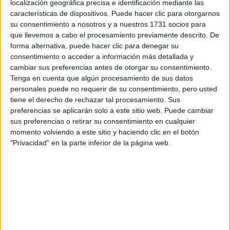
localización geográfica precisa e identificación mediante las
características de dispositivos. Puede hacer clic para otorgarnos
Escribe aquí las dudas o preguntas que te gustaría que te
su consentimiento a nosotros y a nuestros 1731 socios para
respondieran: plazos de preinscripción, precios, plazas
que llevemos a cabo el procesamiento previamente descrito. De
disponibles…:
forma alternativa, puede hacer clic para denegar su
consentimiento o acceder a información más detallada y
Acepto los
términos y condiciones
y la
política de
cambiar sus preferencias antes de otorgar su consentimiento.
privacidad
:
*
Tenga en cuenta que algún procesamiento de sus datos
personales puede no requerir de su consentimiento, pero usted
tiene el derecho de rechazar tal procesamiento. Sus
preferencias se aplicarán solo a este sitio web. Puede cambiar
sus preferencias o retirar su consentimiento en cualquier
momento volviendo a este sitio y haciendo clic en el botón
"Privacidad" en la parte inferior de la página web.
Información básica sobre protección de datos
Responsable:
Compás Mediterráneo SL (Editora de la
web YAQ.es)
Finalidad:
La información recopilada mediante este
formulario será utilizada para:
Ponerte en contacto con el centro educativo