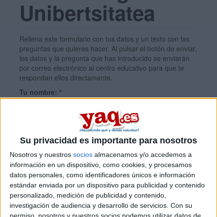
Unibertsitatea
Rellena este formulario con tus datos y un texto con las
preguntas que quieres hacer. Al pulsar el botón de enviar,
los datos y la pregunta que has introducido se enviarán
por correo electrónico al centro educativo para que te
respondan ellos directamente.
Tu nombre:
*
Tus apellidos:
*
Su privacidad es importante para nosotros
Nosotros y nuestros
socios
almacenamos y/o accedemos a
Tu email:
*
información en un dispositivo, como cookies, y procesamos
datos personales, como identificadores únicos e información
estándar enviada por un dispositivo para publicidad y contenido
¿Qué quieres preguntar?
*
personalizado, medición de publicidad y contenido,
investigación de audiencia y desarrollo de servicios.
Con su
permiso, nosotros y nuestros socios podemos utilizar datos de