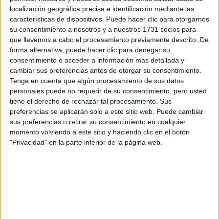
localización geográfica precisa e identificación mediante las
características de dispositivos. Puede hacer clic para otorgarnos
su consentimiento a nosotros y a nuestros 1731 socios para
que llevemos a cabo el procesamiento previamente descrito. De
Escribe aquí las dudas o preguntas que te gustaría que te
forma alternativa, puede hacer clic para denegar su
respondieran: plazos de preinscripción, precios, plazas
consentimiento o acceder a información más detallada y
disponibles…:
cambiar sus preferencias antes de otorgar su consentimiento.
Acepto los
términos y condiciones
y la
política de
Tenga en cuenta que algún procesamiento de sus datos
privacidad
:
*
personales puede no requerir de su consentimiento, pero usted
tiene el derecho de rechazar tal procesamiento. Sus
preferencias se aplicarán solo a este sitio web. Puede cambiar
sus preferencias o retirar su consentimiento en cualquier
momento volviendo a este sitio y haciendo clic en el botón
"Privacidad" en la parte inferior de la página web.
Información básica sobre protección de datos
Responsable:
Compás Mediterráneo SL (Editora de la
web YAQ.es)
Finalidad:
La información recopilada mediante este