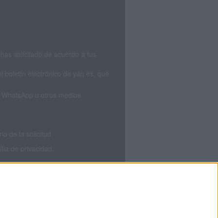
has solicitado de acuerdo a tus
 boletín electrónico de yaq.es, que
S, WhatsApp u otros medios
 de la solicitud.
tia de privacidad.