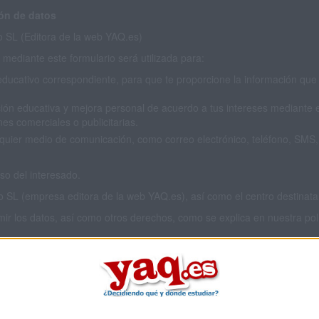
ón de datos
SL (Editora de la web YAQ.es)
mediante este formulario será utilizada para:
educativo correspondiente, para que te proporcione la información que 
ión educativa y mejora personal de acuerdo a tus intereses mediante el
es comerciales o publicitarias.
cualquier medio de comunicación, como correo electrónico, teléfono, SM
o del interesado.
L (empresa editora de la web YAQ.es), así como el centro destinatario
imir los datos, así como otros derechos, como se explica en nuestra polí
 privacidad completa
aquí
.