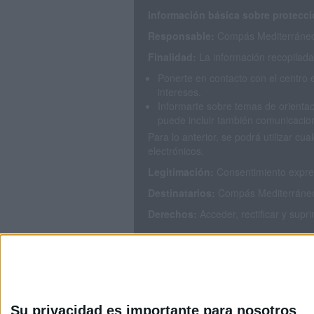
Información básica sobre protecci
Responsable:
Compás Mediterráneo 
Finalidad:
La información recopilada 
Ponerte en contacto con el centro 
intereses.
Informarte sobre temas de orientac
puede incluir también comunicacion
Para lo anterior, se podrá utilizar 
electrónicos.
Legitimación:
Consentimiento expres
Destinatarios:
Compás Mediterráneo S
Derechos:
Acceder, rectificar y supr
Puedes consultar nuestra política de
Su privacidad es importante para nosotros