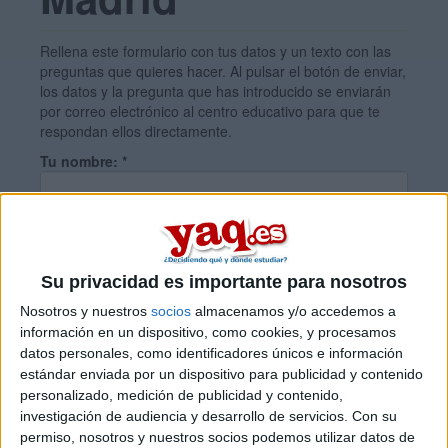
Rellena este formulario con tus datos y un texto con las
preguntas que quieres hacer. Al pulsar el botón de enviar,
los datos y la pregunta que has introducido se enviarán
por correo electrónico al centro educativo para que te
respondan ellos directamente.
Tu nombre:
*
Tus apellidos:
*
Su privacidad es importante para nosotros
Tu email:
*
Nosotros y nuestros
socios
almacenamos y/o accedemos a
información en un dispositivo, como cookies, y procesamos
datos personales, como identificadores únicos e información
¿Qué quieres preguntar?
*
estándar enviada por un dispositivo para publicidad y contenido
personalizado, medición de publicidad y contenido,
investigación de audiencia y desarrollo de servicios.
Con su
permiso, nosotros y nuestros socios podemos utilizar datos de