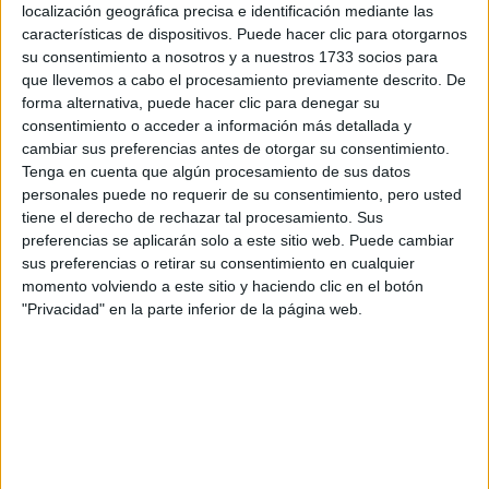
localización geográfica precisa e identificación mediante las
características de dispositivos. Puede hacer clic para otorgarnos
su consentimiento a nosotros y a nuestros 1733 socios para
Escribe aquí las dudas o preguntas que te gustaría que te
que llevemos a cabo el procesamiento previamente descrito. De
respondieran: plazos de preinscripción, precios, plazas
forma alternativa, puede hacer clic para denegar su
disponibles…:
consentimiento o acceder a información más detallada y
Acepto los
términos y condiciones
y la
política de
cambiar sus preferencias antes de otorgar su consentimiento.
privacidad
:
*
Tenga en cuenta que algún procesamiento de sus datos
personales puede no requerir de su consentimiento, pero usted
tiene el derecho de rechazar tal procesamiento. Sus
preferencias se aplicarán solo a este sitio web. Puede cambiar
sus preferencias o retirar su consentimiento en cualquier
momento volviendo a este sitio y haciendo clic en el botón
"Privacidad" en la parte inferior de la página web.
Información básica sobre protección de datos
Responsable:
Compás Mediterráneo SL (Editora de la
web YAQ.es)
Finalidad:
La información recopilada mediante este
formulario será utilizada para: