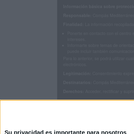
Información básica sobre protecci
Responsable:
Compás Mediterráneo 
Finalidad:
La información recopilada 
Ponerte en contacto con el centro 
intereses.
Informarte sobre temas de orientac
puede incluir también comunicacion
Para lo anterior, se podrá utilizar 
electrónicos.
Legitimación:
Consentimiento expres
Destinatarios:
Compás Mediterráneo S
Derechos:
Acceder, rectificar y supr
Puedes consultar nuestra política de
Su privacidad es importante para nosotros