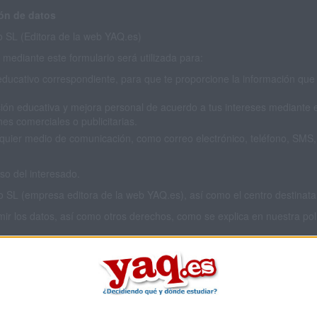
ón de datos
SL (Editora de la web YAQ.es)
mediante este formulario será utilizada para:
educativo correspondiente, para que te proporcione la información que 
ión educativa y mejora personal de acuerdo a tus intereses mediante el
es comerciales o publicitarias.
cualquier medio de comunicación, como correo electrónico, teléfono, SM
o del interesado.
L (empresa editora de la web YAQ.es), así como el centro destinatario
imir los datos, así como otros derechos, como se explica en nuestra polí
 privacidad completa
aquí
.