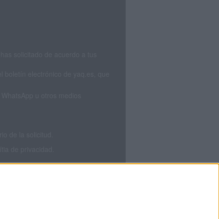
has solicitado de acuerdo a tus
 boletín electrónico de yaq.es, que
S, WhatsApp u otros medios
 de la solicitud.
tia de privacidad.