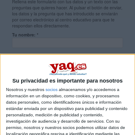
Rellena este formulario con tus datos y un texto con las
preguntas que quieres hacer. Al pulsar el botón de enviar,
los datos y la pregunta que has introducido se enviarán
por correo electrónico al centro educativo para que te
respondan ellos directamente.
Tu nombre:
*
Tus apellidos:
*
Tu email:
*
Su privacidad es importante para nosotros
Nosotros y nuestros
socios
almacenamos y/o accedemos a
información en un dispositivo, como cookies, y procesamos
¿Qué quieres preguntar?
*
datos personales, como identificadores únicos e información
estándar enviada por un dispositivo para publicidad y contenido
personalizado, medición de publicidad y contenido,
investigación de audiencia y desarrollo de servicios.
Con su
permiso, nosotros y nuestros socios podemos utilizar datos de
localización geográfica precisa e identificación mediante las