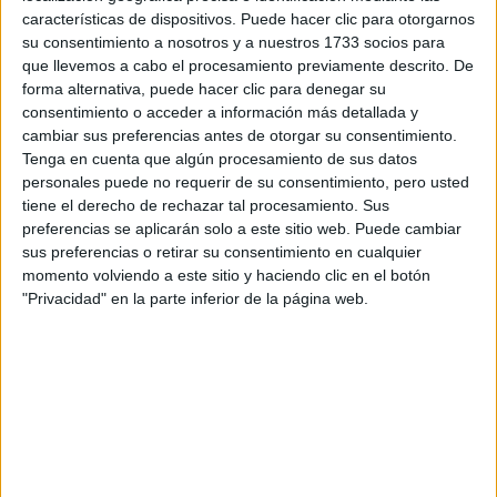
Escribe aquí las dudas o preguntas que te gustaría que te
características de dispositivos. Puede hacer clic para otorgarnos
respondieran: plazos de preinscripción, precios, plazas
su consentimiento a nosotros y a nuestros 1733 socios para
disponibles…:
que llevemos a cabo el procesamiento previamente descrito. De
forma alternativa, puede hacer clic para denegar su
Acepto los
términos y condiciones
y la
política de
consentimiento o acceder a información más detallada y
privacidad
:
*
cambiar sus preferencias antes de otorgar su consentimiento.
Tenga en cuenta que algún procesamiento de sus datos
personales puede no requerir de su consentimiento, pero usted
tiene el derecho de rechazar tal procesamiento. Sus
preferencias se aplicarán solo a este sitio web. Puede cambiar
sus preferencias o retirar su consentimiento en cualquier
momento volviendo a este sitio y haciendo clic en el botón
"Privacidad" en la parte inferior de la página web.
Información básica sobre protección de datos
Responsable:
Compás Mediterráneo SL (Editora de la
web YAQ.es)
Finalidad:
La información recopilada mediante este
formulario será utilizada para:
Ponerte en contacto con el centro educativo
correspondiente, para que te proporcione la información