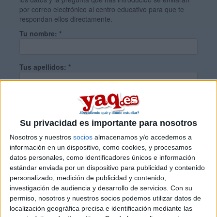
por correo electrónico al centro educativo para que te
respondan ellos directamente.
Tu nombre:
*
Tus apellidos:
*
Tu email:
*
Su privacidad es importante para nosotros
¿Qué quieres preguntar?
*
Nosotros y nuestros
socios
almacenamos y/o accedemos a
información en un dispositivo, como cookies, y procesamos
datos personales, como identificadores únicos e información
estándar enviada por un dispositivo para publicidad y contenido
personalizado, medición de publicidad y contenido,
investigación de audiencia y desarrollo de servicios.
Con su
permiso, nosotros y nuestros socios podemos utilizar datos de
Escribe aquí las dudas o preguntas que te gustaría que te
localización geográfica precisa e identificación mediante las
respondieran: plazos de preinscripción, precios, plazas