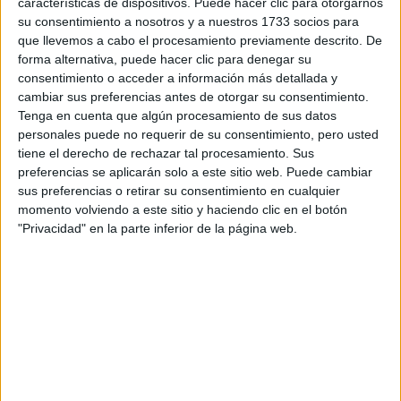
características de dispositivos. Puede hacer clic para otorgarnos
disponibles…:
su consentimiento a nosotros y a nuestros 1733 socios para
Acepto los
términos y condiciones
y la
política de
que llevemos a cabo el procesamiento previamente descrito. De
privacidad
:
*
forma alternativa, puede hacer clic para denegar su
consentimiento o acceder a información más detallada y
cambiar sus preferencias antes de otorgar su consentimiento.
Tenga en cuenta que algún procesamiento de sus datos
personales puede no requerir de su consentimiento, pero usted
tiene el derecho de rechazar tal procesamiento. Sus
preferencias se aplicarán solo a este sitio web. Puede cambiar
sus preferencias o retirar su consentimiento en cualquier
Información básica sobre protección de datos
momento volviendo a este sitio y haciendo clic en el botón
"Privacidad" en la parte inferior de la página web.
Responsable:
Compás Mediterráneo SL (Editora de la
web YAQ.es)
Finalidad:
La información recopilada mediante este
formulario será utilizada para:
Ponerte en contacto con el centro educativo
correspondiente, para que te proporcione la información
que has solicitado de acuerdo a tus intereses.
Informarte sobre temas de orientación educativa y
mejora personal de acuerdo a tus intereses mediante el