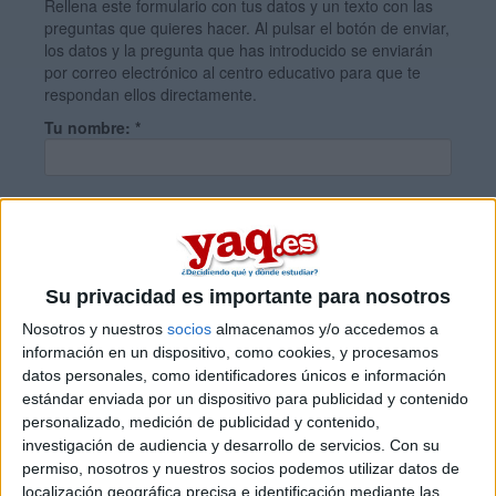
Rellena este formulario con tus datos y un texto con las
preguntas que quieres hacer. Al pulsar el botón de enviar,
los datos y la pregunta que has introducido se enviarán
por correo electrónico al centro educativo para que te
respondan ellos directamente.
Tu nombre:
*
Tus apellidos:
*
Tu email:
*
Su privacidad es importante para nosotros
Nosotros y nuestros
socios
almacenamos y/o accedemos a
información en un dispositivo, como cookies, y procesamos
¿Qué quieres preguntar?
*
datos personales, como identificadores únicos e información
estándar enviada por un dispositivo para publicidad y contenido
personalizado, medición de publicidad y contenido,
investigación de audiencia y desarrollo de servicios.
Con su
permiso, nosotros y nuestros socios podemos utilizar datos de
localización geográfica precisa e identificación mediante las