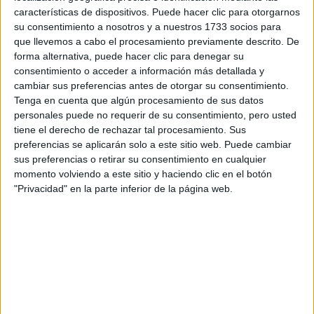
Escribe aquí las dudas o preguntas que te gustaría que te
características de dispositivos. Puede hacer clic para otorgarnos
respondieran: plazos de preinscripción, precios, plazas
su consentimiento a nosotros y a nuestros 1733 socios para
disponibles…:
que llevemos a cabo el procesamiento previamente descrito. De
forma alternativa, puede hacer clic para denegar su
Acepto los
términos y condiciones
y la
política de
consentimiento o acceder a información más detallada y
privacidad
:
*
cambiar sus preferencias antes de otorgar su consentimiento.
Tenga en cuenta que algún procesamiento de sus datos
personales puede no requerir de su consentimiento, pero usted
tiene el derecho de rechazar tal procesamiento. Sus
preferencias se aplicarán solo a este sitio web. Puede cambiar
sus preferencias o retirar su consentimiento en cualquier
momento volviendo a este sitio y haciendo clic en el botón
"Privacidad" en la parte inferior de la página web.
Información básica sobre protección de datos
Responsable:
Compás Mediterráneo SL (Editora de la
web YAQ.es)
Finalidad:
La información recopilada mediante este
formulario será utilizada para:
Ponerte en contacto con el centro educativo
correspondiente, para que te proporcione la información