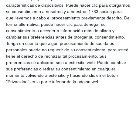
Escribe aquí las dudas o preguntas que te gustaría que te
características de dispositivos. Puede hacer clic para otorgarnos
respondieran: plazos de preinscripción, precios, plazas
su consentimiento a nosotros y a nuestros 1733 socios para
disponibles…:
que llevemos a cabo el procesamiento previamente descrito. De
forma alternativa, puede hacer clic para denegar su
Acepto los
términos y condiciones
y la
política de
consentimiento o acceder a información más detallada y
privacidad
:
*
cambiar sus preferencias antes de otorgar su consentimiento.
Tenga en cuenta que algún procesamiento de sus datos
personales puede no requerir de su consentimiento, pero usted
tiene el derecho de rechazar tal procesamiento. Sus
preferencias se aplicarán solo a este sitio web. Puede cambiar
sus preferencias o retirar su consentimiento en cualquier
momento volviendo a este sitio y haciendo clic en el botón
"Privacidad" en la parte inferior de la página web.
Información básica sobre protección de datos
Responsable:
Compás Mediterráneo SL (Editora de la
web YAQ.es)
Finalidad:
La información recopilada mediante este
formulario será utilizada para:
Ponerte en contacto con el centro educativo
correspondiente, para que te proporcione la información