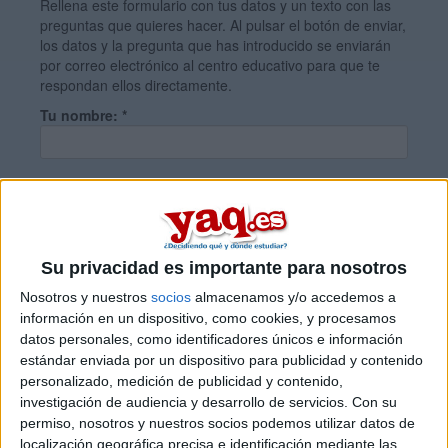
Rellena este formulario con tus datos y un texto con las
preguntas que quieres hacer. Al pulsar el botón de enviar,
los datos y la pregunta que has introducido se enviarán
por correo electrónico al centro educativo para que te
respondan ellos directamente.
Tu nombre:
*
Tus apellidos:
*
Tu email:
*
Su privacidad es importante para nosotros
Nosotros y nuestros
socios
almacenamos y/o accedemos a
información en un dispositivo, como cookies, y procesamos
¿Qué quieres preguntar?
*
datos personales, como identificadores únicos e información
estándar enviada por un dispositivo para publicidad y contenido
personalizado, medición de publicidad y contenido,
investigación de audiencia y desarrollo de servicios.
Con su
permiso, nosotros y nuestros socios podemos utilizar datos de
localización geográfica precisa e identificación mediante las