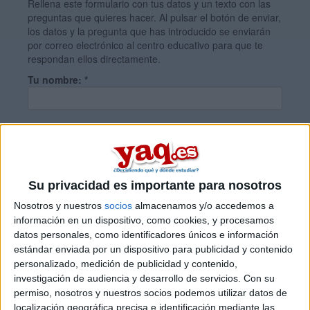
Rellena este formulario con tus datos y un texto con las
preguntas que quieres hacer. Al pulsar el botón de enviar,
los datos y la pregunta que has introducido se enviarán
por correo electrónico al centro educativo para que te
respondan ellos directamente.
Tu nombre:
*
Tus apellidos:
*
Tu email:
*
Su privacidad es importante para nosotros
Nosotros y nuestros
socios
almacenamos y/o accedemos a
información en un dispositivo, como cookies, y procesamos
¿Qué quieres preguntar?
*
datos personales, como identificadores únicos e información
estándar enviada por un dispositivo para publicidad y contenido
personalizado, medición de publicidad y contenido,
investigación de audiencia y desarrollo de servicios.
Con su
permiso, nosotros y nuestros socios podemos utilizar datos de
localización geográfica precisa e identificación mediante las