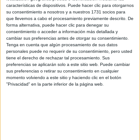
Escribe aquí las dudas o preguntas que te gustaría que te
características de dispositivos. Puede hacer clic para otorgarnos
respondieran: plazos de preinscripción, precios, plazas
su consentimiento a nosotros y a nuestros 1731 socios para
disponibles…:
que llevemos a cabo el procesamiento previamente descrito. De
forma alternativa, puede hacer clic para denegar su
Acepto los
términos y condiciones
y la
política de
consentimiento o acceder a información más detallada y
privacidad
:
*
cambiar sus preferencias antes de otorgar su consentimiento.
Tenga en cuenta que algún procesamiento de sus datos
personales puede no requerir de su consentimiento, pero usted
tiene el derecho de rechazar tal procesamiento. Sus
preferencias se aplicarán solo a este sitio web. Puede cambiar
sus preferencias o retirar su consentimiento en cualquier
momento volviendo a este sitio y haciendo clic en el botón
"Privacidad" en la parte inferior de la página web.
Información básica sobre protección de datos
Responsable:
Compás Mediterráneo SL (Editora de la
web YAQ.es)
Finalidad:
La información recopilada mediante este
formulario será utilizada para:
Ponerte en contacto con el centro educativo
correspondiente, para que te proporcione la información