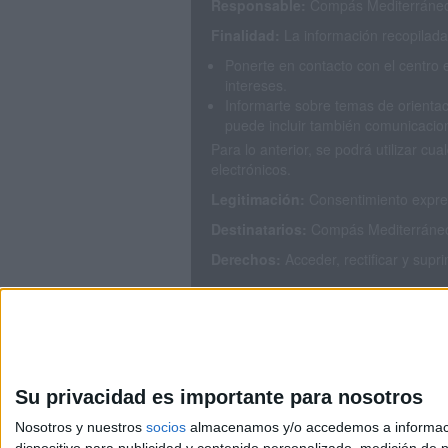
Responsable:
Compás Mediterráneo 
Finalidad:
La información recopilada 
Ponerte en contacto con el centro 
intereses.
Informarte sobre temas de orientac
puede incluir también comunicacion
Para lo anterior, se podrá utilizar 
electrónicos.
Legitimación:
Consentimiento expres
Destinatarios:
Compás Mediterráneo S
Derechos:
Acceder, rectificar y supr
Puedes consultar nuestra política de
Su privacidad es importante para nosotros
Nosotros y nuestros
socios
almacenamos y/o accedemos a información