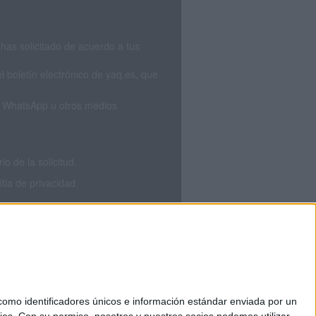
has solicitado de acuerdo a tus
 boletín electrónico de yaq.es, que
S, WhatsApp u otros medios
 de la solicitud.
tia de privacidad.
mo identificadores únicos e información estándar enviada por un