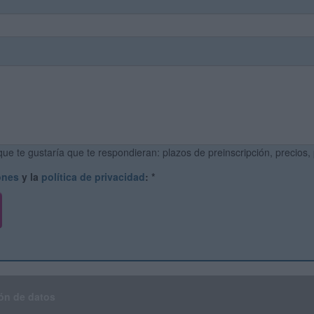
ue te gustaría que te respondieran: plazos de preinscripción, precios,
ones
y la
política de privacidad
:
*
ón de datos