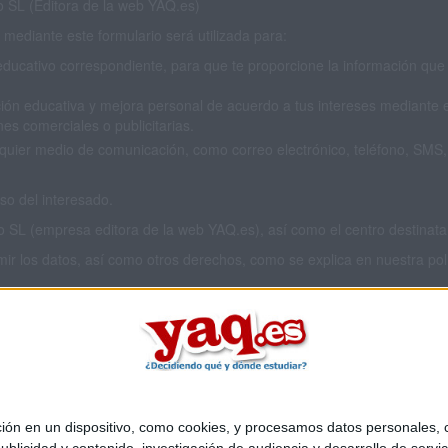
SL (Editora de la web YAQ.es)
mediante este formulario será utilizada para:
educativo correspondiente, para que te proporcione la información que 
ión educativa y mejora personal de acuerdo a tus intereses mediante el
es comerciales o publicitarias.
cualquier medio de comunicación, como correo electrónico, teléfono, SM
o del interesado.
L (empresa editora de la web YAQ.es), así como el centro destinatario
imir los datos, así como otros derechos, como se explica en nuestra polí
 privacidad completa
aquí
.
 en un dispositivo, como cookies, y procesamos datos personales, co
Quiénes somos
|
Contactar
|
Anúnciate