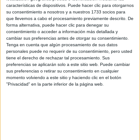
Escribe aquí las dudas o preguntas que te gustaría que te
características de dispositivos. Puede hacer clic para otorgarnos
respondieran: plazos de preinscripción, precios, plazas
su consentimiento a nosotros y a nuestros 1733 socios para
disponibles…:
que llevemos a cabo el procesamiento previamente descrito. De
forma alternativa, puede hacer clic para denegar su
Acepto los
términos y condiciones
y la
política de
consentimiento o acceder a información más detallada y
privacidad
:
*
cambiar sus preferencias antes de otorgar su consentimiento.
Tenga en cuenta que algún procesamiento de sus datos
personales puede no requerir de su consentimiento, pero usted
tiene el derecho de rechazar tal procesamiento. Sus
preferencias se aplicarán solo a este sitio web. Puede cambiar
sus preferencias o retirar su consentimiento en cualquier
momento volviendo a este sitio y haciendo clic en el botón
"Privacidad" en la parte inferior de la página web.
Información básica sobre protección de datos
Responsable:
Compás Mediterráneo SL (Editora de la
web YAQ.es)
Finalidad:
La información recopilada mediante este
formulario será utilizada para:
Ponerte en contacto con el centro educativo
correspondiente, para que te proporcione la información