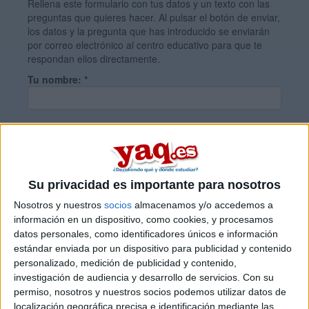
Rellena este formulario con tus datos y un texto con las
preguntas que quieres hacer. Al pulsar el botón de enviar,
los datos y la pregunta que has introducido se enviarán
por correo electrónico al centro educativo para que te
respondan ellos directamente.
Tu nombre:
*
Tus apellidos:
*
Tu email:
*
Su privacidad es importante para nosotros
Nosotros y nuestros
socios
almacenamos y/o accedemos a
información en un dispositivo, como cookies, y procesamos
¿Qué quieres preguntar?
*
datos personales, como identificadores únicos e información
estándar enviada por un dispositivo para publicidad y contenido
personalizado, medición de publicidad y contenido,
investigación de audiencia y desarrollo de servicios.
Con su
permiso, nosotros y nuestros socios podemos utilizar datos de
localización geográfica precisa e identificación mediante las