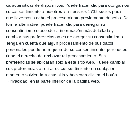
Escribe aquí las dudas o preguntas que te gustaría que te
características de dispositivos. Puede hacer clic para otorgarnos
respondieran: plazos de preinscripción, precios, plazas
su consentimiento a nosotros y a nuestros 1733 socios para
disponibles…:
que llevemos a cabo el procesamiento previamente descrito. De
forma alternativa, puede hacer clic para denegar su
Acepto los
términos y condiciones
y la
política de
consentimiento o acceder a información más detallada y
privacidad
:
*
cambiar sus preferencias antes de otorgar su consentimiento.
Tenga en cuenta que algún procesamiento de sus datos
personales puede no requerir de su consentimiento, pero usted
tiene el derecho de rechazar tal procesamiento. Sus
preferencias se aplicarán solo a este sitio web. Puede cambiar
sus preferencias o retirar su consentimiento en cualquier
momento volviendo a este sitio y haciendo clic en el botón
"Privacidad" en la parte inferior de la página web.
Información básica sobre protección de datos
Responsable:
Compás Mediterráneo SL (Editora de la
web YAQ.es)
Finalidad:
La información recopilada mediante este
formulario será utilizada para:
Ponerte en contacto con el centro educativo
correspondiente, para que te proporcione la información