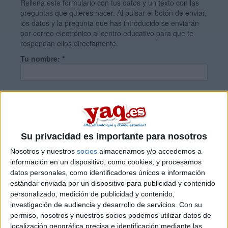
Rellena este formulario con tus datos y un texto con las
preguntas que quieres hacer. Al pulsar el botón de enviar,
los datos y la pregunta que has introducido se enviarán
por correo electrónico al centro educativo para que te
respondan ellos directamente.
Tu nombre:
*
Tus apellidos:
*
Tu email:
*
Su privacidad es importante para nosotros
Nosotros y nuestros
socios
almacenamos y/o accedemos a
información en un dispositivo, como cookies, y procesamos
¿Qué quieres preguntar?
*
datos personales, como identificadores únicos e información
estándar enviada por un dispositivo para publicidad y contenido
personalizado, medición de publicidad y contenido,
investigación de audiencia y desarrollo de servicios.
Con su
permiso, nosotros y nuestros socios podemos utilizar datos de
localización geográfica precisa e identificación mediante las