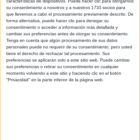
características de dispositivos. Puede hacer clic para otorgarnos
disponibles…:
su consentimiento a nosotros y a nuestros 1733 socios para
Acepto los
términos y condiciones
y la
política de
que llevemos a cabo el procesamiento previamente descrito. De
privacidad
:
*
forma alternativa, puede hacer clic para denegar su
consentimiento o acceder a información más detallada y
cambiar sus preferencias antes de otorgar su consentimiento.
Tenga en cuenta que algún procesamiento de sus datos
personales puede no requerir de su consentimiento, pero usted
tiene el derecho de rechazar tal procesamiento. Sus
preferencias se aplicarán solo a este sitio web. Puede cambiar
sus preferencias o retirar su consentimiento en cualquier
Información básica sobre protección de datos
momento volviendo a este sitio y haciendo clic en el botón
"Privacidad" en la parte inferior de la página web.
Responsable:
Compás Mediterráneo SL (Editora de la
web YAQ.es)
Finalidad:
La información recopilada mediante este
formulario será utilizada para:
Ponerte en contacto con el centro educativo
correspondiente, para que te proporcione la información
que has solicitado de acuerdo a tus intereses.
Informarte sobre temas de orientación educativa y
mejora personal de acuerdo a tus intereses mediante el