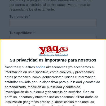
por correo electrónico al centro educativo para que te
respondan ellos directamente.
Tu nombre:
*
Tus apellidos:
*
Tu email:
*
Su privacidad es importante para nosotros
¿Qué quieres preguntar?
*
Nosotros y nuestros
socios
almacenamos y/o accedemos a
información en un dispositivo, como cookies, y procesamos
datos personales, como identificadores únicos e información
estándar enviada por un dispositivo para publicidad y contenido
personalizado, medición de publicidad y contenido,
investigación de audiencia y desarrollo de servicios.
Con su
permiso, nosotros y nuestros socios podemos utilizar datos de
Escribe aquí las dudas o preguntas que te gustaría que te
localización geográfica precisa e identificación mediante las
respondieran: plazos de preinscripción, precios, plazas