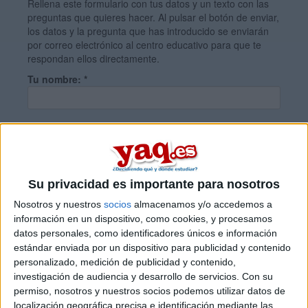
Rellena este formulario con tus datos y un texto con las
preguntas que quieres hacer. Al pulsar el botón de enviar,
los datos y la pregunta que has introducido se enviarán
por correo electrónico al centro educativo para que te
respondan ellos directamente.
Tu nombre:
*
Tus apellidos:
*
Tu email:
*
Su privacidad es importante para nosotros
Nosotros y nuestros
socios
almacenamos y/o accedemos a
información en un dispositivo, como cookies, y procesamos
¿Qué quieres preguntar?
*
datos personales, como identificadores únicos e información
estándar enviada por un dispositivo para publicidad y contenido
personalizado, medición de publicidad y contenido,
investigación de audiencia y desarrollo de servicios.
Con su
permiso, nosotros y nuestros socios podemos utilizar datos de
localización geográfica precisa e identificación mediante las