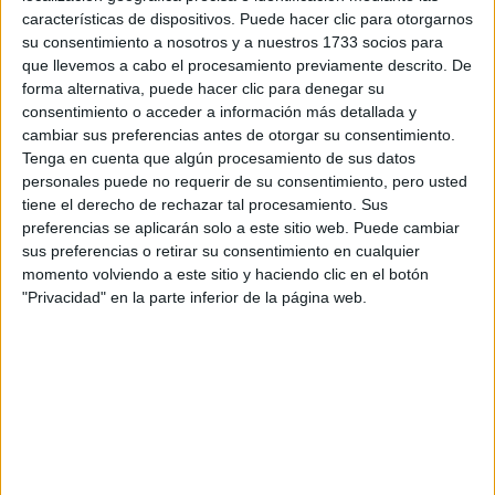
Escribe aquí las dudas o preguntas que te gustaría que te
características de dispositivos. Puede hacer clic para otorgarnos
respondieran: plazos de preinscripción, precios, plazas
su consentimiento a nosotros y a nuestros 1733 socios para
disponibles…:
que llevemos a cabo el procesamiento previamente descrito. De
forma alternativa, puede hacer clic para denegar su
Acepto los
términos y condiciones
y la
política de
consentimiento o acceder a información más detallada y
privacidad
:
*
cambiar sus preferencias antes de otorgar su consentimiento.
Tenga en cuenta que algún procesamiento de sus datos
personales puede no requerir de su consentimiento, pero usted
tiene el derecho de rechazar tal procesamiento. Sus
preferencias se aplicarán solo a este sitio web. Puede cambiar
sus preferencias o retirar su consentimiento en cualquier
momento volviendo a este sitio y haciendo clic en el botón
"Privacidad" en la parte inferior de la página web.
Información básica sobre protección de datos
Responsable:
Compás Mediterráneo SL (Editora de la
web YAQ.es)
Finalidad:
La información recopilada mediante este
formulario será utilizada para:
Ponerte en contacto con el centro educativo
correspondiente, para que te proporcione la información