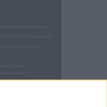
has solicitado de acuerdo a tus
 boletín electrónico de yaq.es, que
S, WhatsApp u otros medios
 de la solicitud.
tia de privacidad.