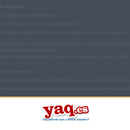
ón de datos
SL (Editora de la web YAQ.es)
mediante este formulario será utilizada para:
educativo correspondiente, para que te proporcione la información que 
ión educativa y mejora personal de acuerdo a tus intereses mediante el
es comerciales o publicitarias.
cualquier medio de comunicación, como correo electrónico, teléfono, SM
o del interesado.
L (empresa editora de la web YAQ.es), así como el centro destinatario
imir los datos, así como otros derechos, como se explica en nuestra polí
 privacidad completa
aquí
.