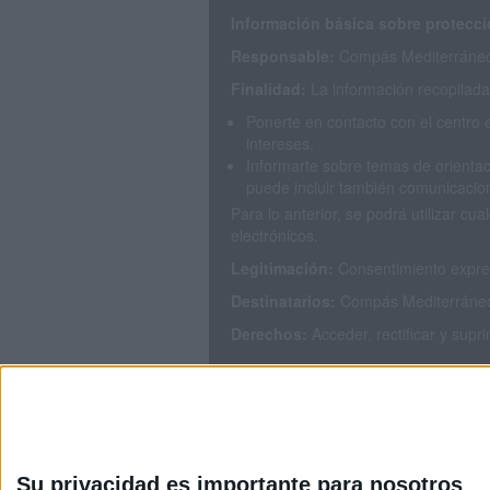
Información básica sobre protecci
Responsable:
Compás Mediterráneo 
Finalidad:
La información recopilada 
Ponerte en contacto con el centro 
intereses.
Informarte sobre temas de orientac
puede incluir también comunicacion
Para lo anterior, se podrá utilizar 
electrónicos.
Legitimación:
Consentimiento expres
Destinatarios:
Compás Mediterráneo S
Derechos:
Acceder, rectificar y supr
Puedes consultar nuestra política de
Su privacidad es importante para nosotros