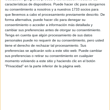
Escribe aquí las dudas o preguntas que te gustaría que te
características de dispositivos. Puede hacer clic para otorgarnos
respondieran: plazos de preinscripción, precios, plazas
su consentimiento a nosotros y a nuestros 1733 socios para
disponibles…:
que llevemos a cabo el procesamiento previamente descrito. De
forma alternativa, puede hacer clic para denegar su
Acepto los
términos y condiciones
y la
política de
consentimiento o acceder a información más detallada y
privacidad
:
*
cambiar sus preferencias antes de otorgar su consentimiento.
Tenga en cuenta que algún procesamiento de sus datos
personales puede no requerir de su consentimiento, pero usted
tiene el derecho de rechazar tal procesamiento. Sus
preferencias se aplicarán solo a este sitio web. Puede cambiar
sus preferencias o retirar su consentimiento en cualquier
momento volviendo a este sitio y haciendo clic en el botón
"Privacidad" en la parte inferior de la página web.
Información básica sobre protección de datos
Responsable:
Compás Mediterráneo SL (Editora de la
web YAQ.es)
Finalidad:
La información recopilada mediante este
formulario será utilizada para:
Ponerte en contacto con el centro educativo
correspondiente, para que te proporcione la información