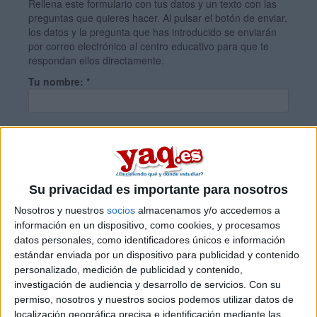
Rellena este formulario con tus datos y un texto con las
preguntas que quieres hacer. Al pulsar el botón de enviar,
los datos y la pregunta que has introducido se enviarán
por correo electrónico al centro educativo para que te
respondan ellos directamente.
Tu nombre:
*
Tus apellidos:
*
Tu email:
*
Su privacidad es importante para nosotros
Nosotros y nuestros
socios
almacenamos y/o accedemos a
información en un dispositivo, como cookies, y procesamos
¿Qué quieres preguntar?
*
datos personales, como identificadores únicos e información
estándar enviada por un dispositivo para publicidad y contenido
personalizado, medición de publicidad y contenido,
investigación de audiencia y desarrollo de servicios.
Con su
permiso, nosotros y nuestros socios podemos utilizar datos de
localización geográfica precisa e identificación mediante las